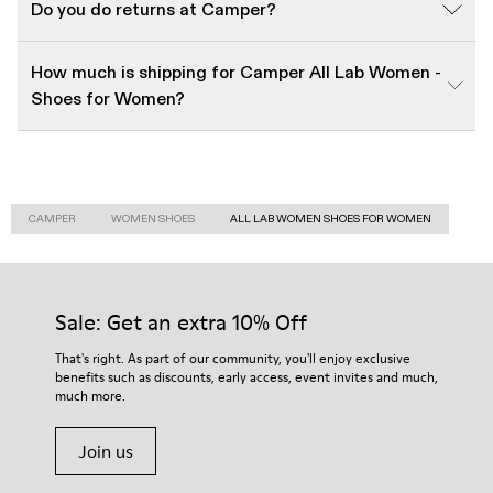
Do you do returns at Camper?
How much is shipping for Camper All Lab Women -
Shoes for Women?
CAMPER
WOMEN SHOES
ALL LAB WOMEN SHOES FOR WOMEN
Sale: Get an extra 10% Off
That's right. As part of our community, you'll enjoy exclusive
benefits such as discounts, early access, event invites and much,
much more.
Join us