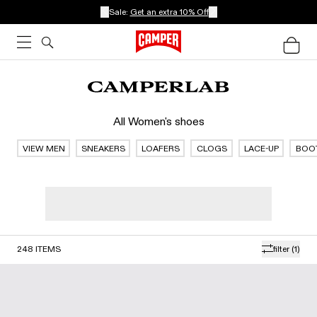
Sale:
Get an extra 10% Off
All Women's shoes
VIEW MEN
SNEAKERS
LOAFERS
CLOGS
LACE-UP
BOO
248
ITEMS
filter
(1)