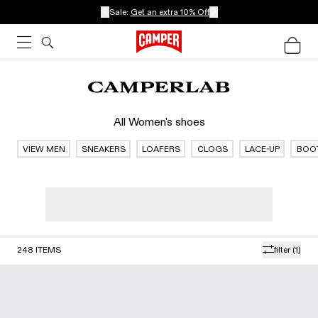
Sale:
Get an extra 10% Off
All Women's shoes
VIEW MEN
SNEAKERS
LOAFERS
CLOGS
LACE-UP
BOO
248
ITEMS
filter
(1)