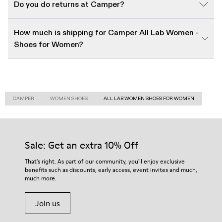
Do you do returns at Camper?
How much is shipping for Camper All Lab Women -
Shoes for Women?
CAMPER
WOMEN SHOES
ALL LAB WOMEN SHOES FOR WOMEN
Sale: Get an extra 10% Off
That's right. As part of our community, you'll enjoy exclusive
benefits such as discounts, early access, event invites and much,
much more.
Join us