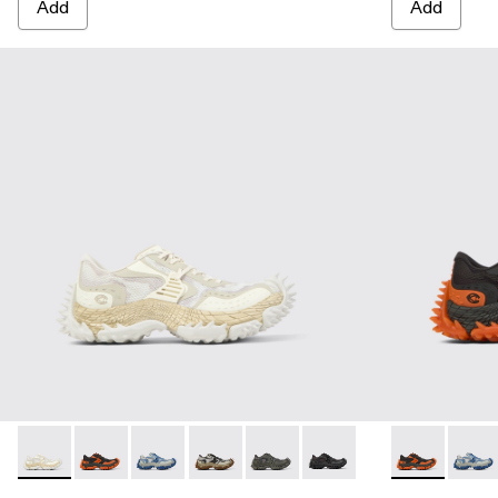
Add
Add
TORNADO - A500043-002 - WHITE
TORNADO - A500043-009 - GRAY-ORANGE
TORNADO - A500043-008 - GRAY-BLUE
TORNADO - A500043-007 - GRAY-B
TORNADO - A500043-006 - G
TORNADO - A500043-0
TORNADO - 
TORNA