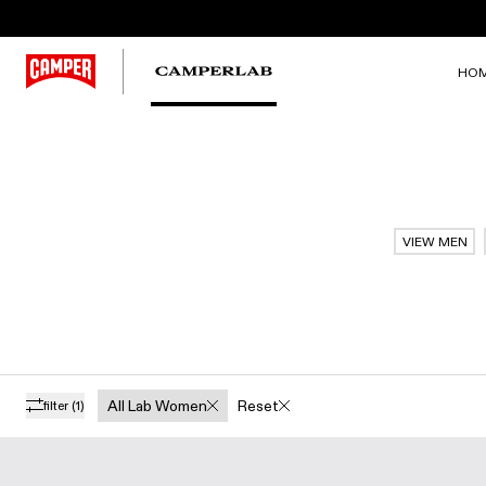
HO
VIEW MEN
All Lab Women
Reset
filter
(1)