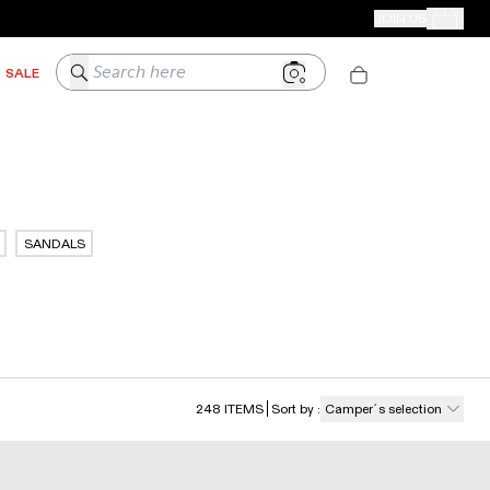
CAMPER STORES
JOIN US
Your Order
Search here
SALE
SANDALS
248
ITEMS
Sort by
:
Camper´s selection