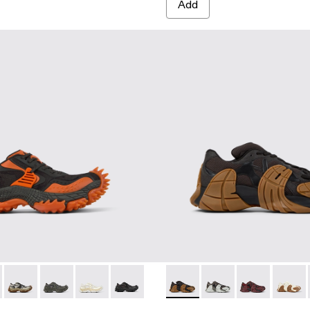
Add
EIGE
RAY
01 - BLACK
A500043-009 - GRAY-ORANGE
DO - A500043-008 - GRAY-BLUE
TORNADO - A500043-007 - GRAY-BEIGE
TORNADO - A500043-006 - GRAY
TORNADO - A500043-002 - WHITE
TORNADO - A500043-001 - BLACK
TORMENTA - A500013-025
TORMENTA - A50001
TORMENTA - 
TORME