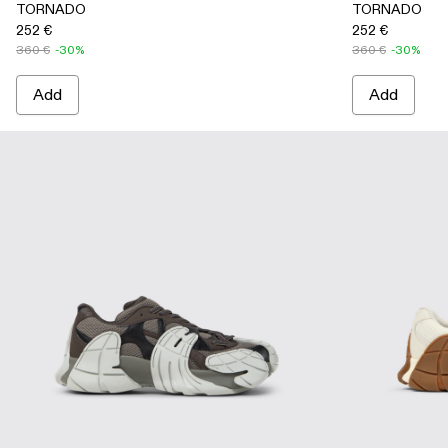
TORNADO
TORNADO
252 €
252 €
360 €
-30%
360 €
-30%
Add
Add