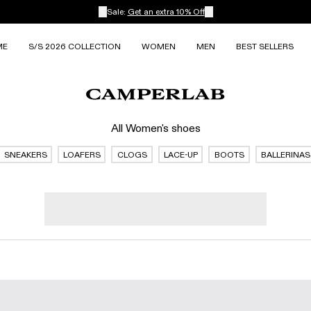
Sale:
Get an extra 10% Off
ME
S/S 2026 COLLECTION
WOMEN
MEN
BEST SELLERS
All Women's shoes
SNEAKERS
LOAFERS
CLOGS
LACE-UP
BOOTS
BALLERINAS