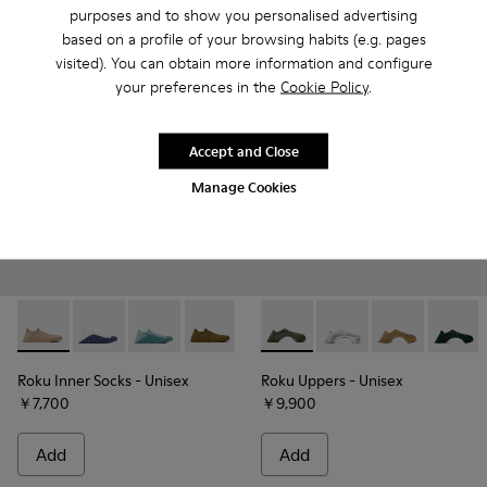
Add
Add
purposes and to show you personalised advertising
based on a profile of your browsing habits (e.g. pages
visited). You can obtain more information and configure
your preferences in the
Cookie Policy
.
Accept and Close
Manage Cookies
Roku Inner Socks - KS00065-008 - Beige, brown inner socks (x
Roku Inner Socks - KS00065-013
Roku Inner Socks - KS00065-012
Roku Inner Socks - KS00065-007 - Green,
Roku Inner Socks - KS00065-006 
Roku Uppers - KS00064-007 - 
Roku Inner Socks - KS000
Roku Uppers - KS000
Roku Inner Socks 
Roku Uppers -
Roku Inner
Roku Up
Rok
Roku Inner Socks
- Unisex
Roku Uppers
- Unisex
￥7,700
￥9,900
Add
Add