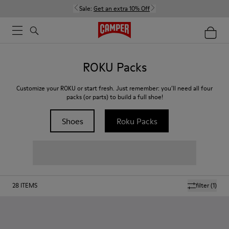
Sale:
Get an extra 10% Off
ROKU Packs
Customize your ROKU or start fresh. Just remember: you’ll need all four
packs (or parts) to build a full shoe!
Shoes
Roku Packs
28
ITEMS
filter
(1)