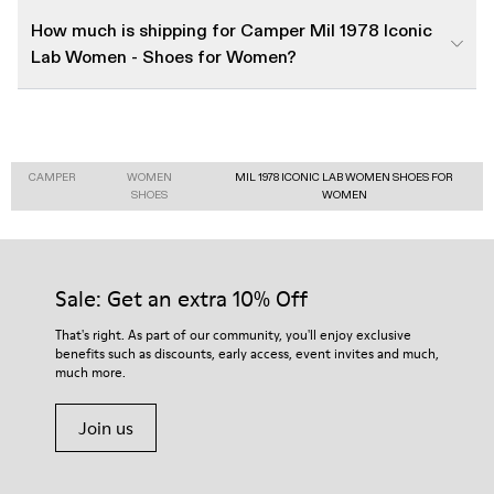
How much is shipping for Camper Mil 1978 Iconic
Lab Women - Shoes for Women?
CAMPER
WOMEN
MIL 1978 ICONIC LAB WOMEN SHOES FOR
SHOES
WOMEN
Sale: Get an extra 10% Off
That's right. As part of our community, you'll enjoy exclusive
benefits such as discounts, early access, event invites and much,
much more.
Join us