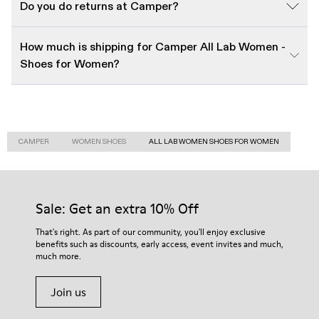
Do you do returns at Camper?
How much is shipping for Camper All Lab Women -
Shoes for Women?
CAMPER
WOMEN SHOES
ALL LAB WOMEN SHOES FOR WOMEN
Sale: Get an extra 10% Off
That's right. As part of our community, you'll enjoy exclusive
benefits such as discounts, early access, event invites and much,
much more.
Join us