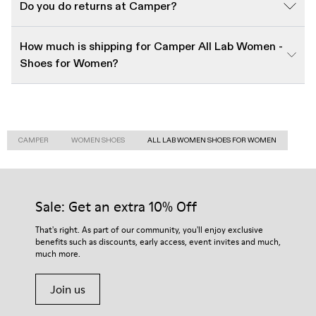
Do you do returns at Camper?
How much is shipping for Camper All Lab Women -
Shoes for Women?
CAMPER
WOMEN SHOES
ALL LAB WOMEN SHOES FOR WOMEN
Sale: Get an extra 10% Off
That's right. As part of our community, you'll enjoy exclusive
benefits such as discounts, early access, event invites and much,
much more.
Join us