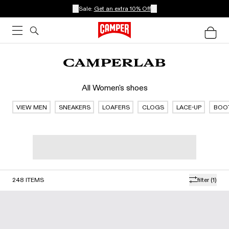
Sale:
Get an extra 10% Off
All Women's shoes
VIEW MEN
SNEAKERS
LOAFERS
CLOGS
LACE-UP
BOO
248
ITEMS
filter
(1)