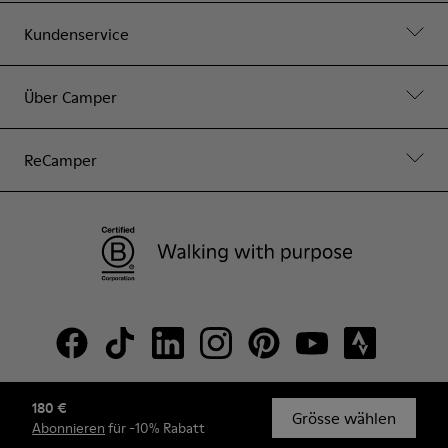
Kundenservice
Über Camper
ReCamper
180 €
© Camper, 2026
Grösse wählen
Abonnieren
für -10% Rabatt