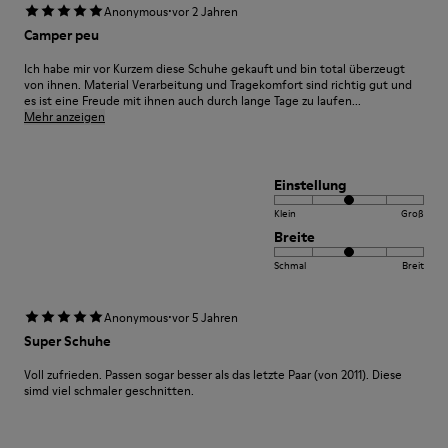
·
Anonymous
vor 2 Jahren
Camper peu
Ich habe mir vor Kurzem diese Schuhe gekauft und bin total überzeugt
von ihnen. Material Verarbeitung und Tragekomfort sind richtig gut und
es ist eine Freude mit ihnen auch durch lange Tage zu laufen...
Mehr anzeigen
Einstellung
Klein
Groß
Breite
Schmal
Breit
·
Anonymous
vor 5 Jahren
Super Schuhe
Voll zufrieden. Passen sogar besser als das letzte Paar (von 2011). Diese
simd viel schmaler geschnitten.