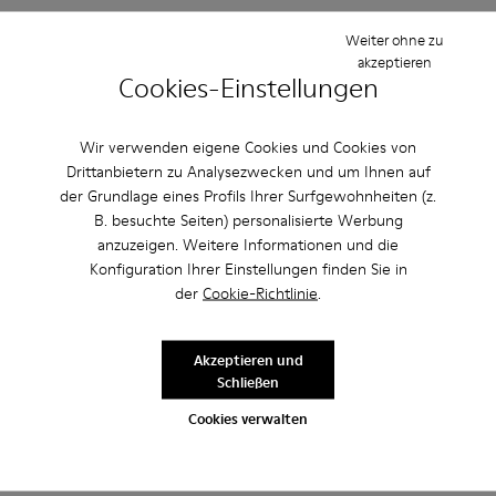
Weiter ohne zu
Einstellung
akzeptieren
Klein
Groß
Cookies-Einstellungen
Breite
Schmal
Breit
Wir verwenden eigene Cookies und Cookies von
Drittanbietern zu Analysezwecken und um Ihnen auf
·
Anonymous
vor 3 Jahren
der Grundlage eines Profils Ihrer Surfgewohnheiten (z.
Excelente
B. besuchte Seiten) personalisierte Werbung
anzuzeigen. Weitere Informationen und die
Muy comodo excelente compra me gusto
Konfiguration Ihrer Einstellungen finden Sie in
der
Cookie-Richtlinie
.
Bewertung übersetzen
Akzeptieren und
Einstellung
Schließen
Klein
Groß
Cookies verwalten
Breite
Schmal
Breit