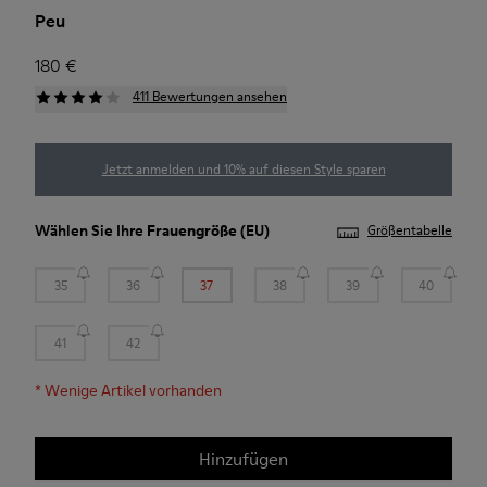
Peu
180 €
411 Bewertungen ansehen
Jetzt anmelden und 10% auf diesen Style sparen
Wählen Sie Ihre
Frauengröße
(EU)
Größentabelle
35
36
37
38
39
40
41
42
*
Wenige Artikel vorhanden
Hinzufügen