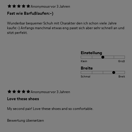
·
Anonymous
vor 3 Jahren
Fast wie Barfußlaufen:-)
Wunderbar bequemer Schuh mit Charakter den ich schon viele Jahre
kaufe:-) Anfangs manchmal etwas eng passt sich aber sehr schnell an und
sitzt perfekt.
Einstellung
Klein
Groß
Breite
Schmal
Breit
·
Anonymous
vor 3 Jahren
Love these shoes
My second pair! Love these shoes and so comfortable.
Bewertung übersetzen