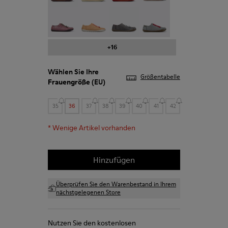
Peu - 20848-203
Peu - 20848-197
Peu - 20848-187
Peu - 20848-183
+16
Wählen Sie Ihre
Größentabelle
Frauengröße
(EU)
35
36
37
38
39
40
41
42
*
Wenige Artikel vorhanden
Hinzufügen
Überprüfen Sie den Warenbestand in Ihrem
nächstgelegenen Store
Nutzen Sie den kostenlosen