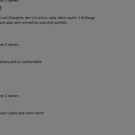
vor 3 Jahren
)
it Charakter den ich schon viele Jahre kaufe:-) Anfangs
ch aber sehr schnell an und sitzt perfekt.
vor 3 Jahren
 shoes and so comfortable.
vor 2 Jahren
have 5 pairs and want more!