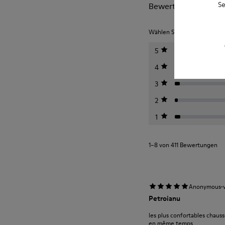
Se
Bewertungen von Pe
Wählen Sie unten eine Bewe
5
4
3
2
1
1–8 von 411 Bewertungen
·
Anonymous
Petroianu
les plus confortables chauss
en même temps