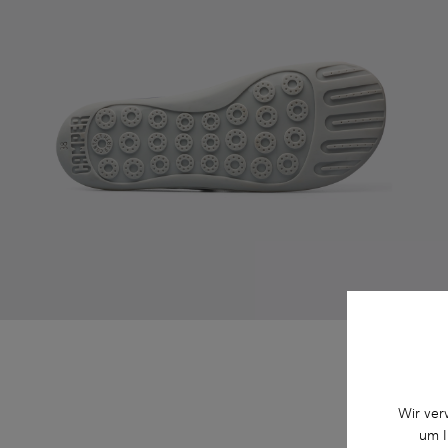
Wir ver
um I