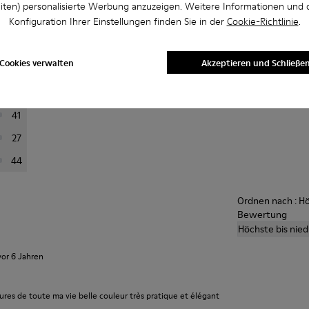
iten) personalisierte Werbung anzuzeigen. Weitere Informationen und 
u
Konfiguration Ihrer Einstellungen finden Sie in der
Cookie-Richtlinie
.
rtung aus, um Bewertungen zu filtern
Durchsch
Cookies verwalten
Akzeptieren und Schließe
223
A
76
41
27
44
Ordnen nach : Hö
Bewertung
Höchste bis nie
vor 6 Jahren
ures de toute ma vie belle couleur très pratique et élégant