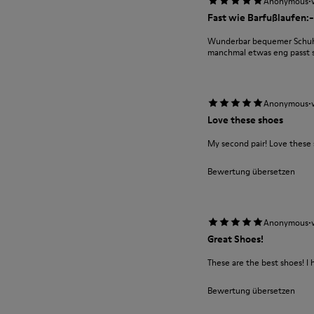
·
Anonymous
Fast wie Barfußlaufen:-
Wunderbar bequemer Schuh m
manchmal etwas eng passt si
·
Anonymous
Love these shoes
My second pair! Love these
Bewertung übersetzen
·
Anonymous
Great Shoes!
These are the best shoes! I 
Bewertung übersetzen