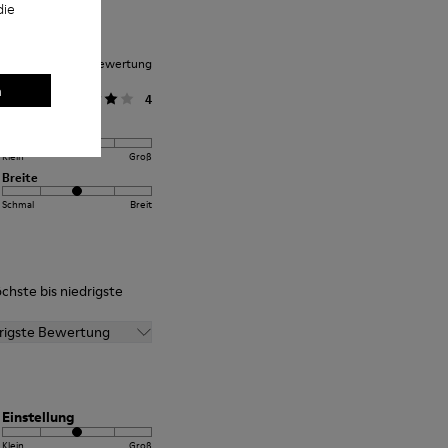
die
nittliche Kundenbewertung
n
llgemein
4
Einstellung
Klein
Groß
Breite
Schmal
Breit
chste bis niedrigste
drigste Bewertung
Einstellung
Klein
Groß