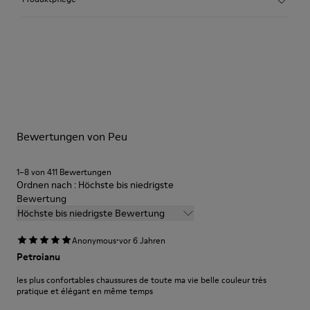
Farbe: Braun
360º-Naht: Längere Haltbarkeit.
Elastische Schnürbänder
Laufsohle: TPU
Unsere Schuhe werden aus sorgfältig ausgewählten und
Aus recycelten, abriebfesten und langlebigen Materialien.
hochwertigen Materialien hergestellt. Mit den richtigen
Futter: 59 % Textil (60% Nylon - 40% PU) 41 % Polyester
Schuhpflegeprodukten halten sie länger.
Ausführliche Pflegehinweise finden Sie in unserer
Bewertungen von Peu
Schuhpflegeanleitung
.
1–8 von 411 Bewertungen
Ordnen nach : Höchste bis niedrigste
Bewertung
Höchste bis niedrigste Bewertung
·
Anonymous
vor 6 Jahren
Petroianu
les plus confortables chaussures de toute ma vie belle couleur très
pratique et élégant en même temps