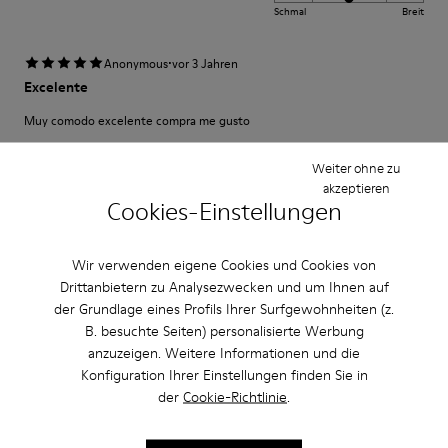
Schmal
Breit
·
Anonymous
vor 3 Jahren
Excelente
Muy comodo excelente compra me gusto
Bewertung übersetzen
Weiter ohne zu
akzeptieren
Cookies-Einstellungen
Einstellung
Klein
Groß
Wir verwenden eigene Cookies und Cookies von
Breite
Drittanbietern zu Analysezwecken und um Ihnen auf
der Grundlage eines Profils Ihrer Surfgewohnheiten (z.
Schmal
Breit
B. besuchte Seiten) personalisierte Werbung
anzuzeigen. Weitere Informationen und die
·
Anonymous
vor 3 Jahren
Konfiguration Ihrer Einstellungen finden Sie in
Fast wie Barfußlaufen:-)
der
Cookie-Richtlinie
.
Wunderbar bequemer Schuh mit Charakter den ich schon viele Jahre
kaufe:-) Anfangs manchmal etwas eng passt sich aber sehr schnell an und