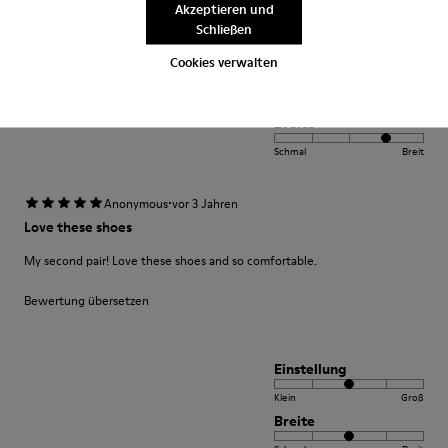
sitzt perfekt.
Akzeptieren und
Schließen
Cookies verwalten
Einstellung
Klein
Groß
Breite
Schmal
Breit
·
Anonymous
vor 3 Jahren
Love these shoes
My second pair! Love these shoes and so comfortable.
Bewertung übersetzen
Einstellung
Klein
Groß
Breite