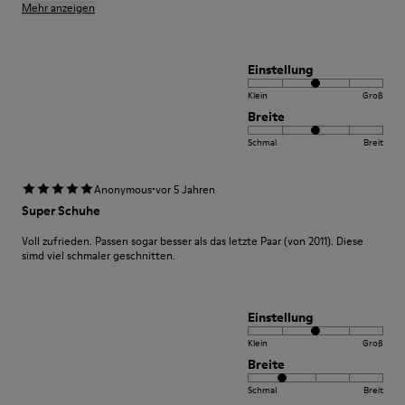
Mehr anzeigen
Einstellung
Klein
Groß
Breite
Schmal
Breit
·
Anonymous
vor 5 Jahren
Super Schuhe
Voll zufrieden. Passen sogar besser als das letzte Paar (von 2011). Diese
simd viel schmaler geschnitten.
Einstellung
Klein
Groß
Breite
Schmal
Breit