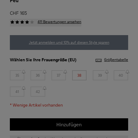
Peu
CHF 165
411 Bewertungen ansehen
Jetzt anmelden und 10% auf diesen Style sparen
Wählen Sie Ihre
Frauengröße
(EU)
Größentabelle
35
36
37
38
39
40
41
42
*
Wenige Artikel vorhanden
Hinzufügen