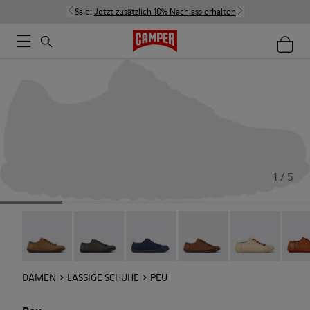
Sale:
Jetzt zusätzlich 10% Nachlass erhalten
1 / 5
Peu - 20848-251
Peu - 20848-247
Peu - 20848-228
Peu - 20848-225
Peu - 20848-21
Peu -
DAMEN
LASSIGE SCHUHE
PEU