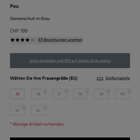
Peu
Damenschuh in Grau
CHF 199
411 Bewertungen ansehen
Jetzt anmelden und 10% auf diesen Style sparen
Wählen Sie Ihre
Frauengröße
(EU)
Größentabelle
35
36
37
38
39
40
41
42
*
Wenige Artikel vorhanden