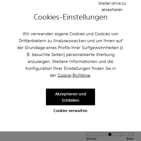
Weiter ohne zu
akzeptieren
Cookies-Einstellungen
Einstellung
Klein
Groß
Wir verwenden eigene Cookies und Cookies von
Breite
Drittanbietern zu Analysezwecken und um Ihnen auf
Schmal
Breit
der Grundlage eines Profils Ihrer Surfgewohnheiten (z.
B. besuchte Seiten) personalisierte Werbung
·
anzuzeigen. Weitere Informationen und die
Anonymous
vor 3 Jahren
Konfiguration Ihrer Einstellungen finden Sie in
Excelente
der
Cookie-Richtlinie
.
Muy comodo excelente compra me gusto
Bewertung übersetzen
Akzeptieren und
Schließen
Cookies verwalten
Einstellung
Klein
Groß
Breite
Schmal
Breit