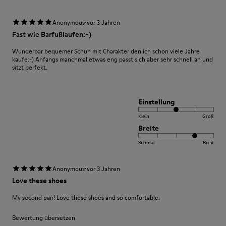
·
Anonymous
vor 3 Jahren
Fast wie Barfußlaufen:-)
Wunderbar bequemer Schuh mit Charakter den ich schon viele Jahre
kaufe:-) Anfangs manchmal etwas eng passt sich aber sehr schnell an und
sitzt perfekt.
Einstellung
Klein
Groß
Breite
Schmal
Breit
·
Anonymous
vor 3 Jahren
Love these shoes
My second pair! Love these shoes and so comfortable.
Bewertung übersetzen