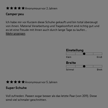
·
Anonymous
vor 2 Jahren
Camper peu
Ich habe mir vor Kurzem diese Schuhe gekauft und bin total überzeugt
von ihnen. Material Verarbeitung und Tragekomfort sind richtig gut und
es ist eine Freude mit ihnen auch durch lange Tage zu laufen...
Mehr anzeigen
Einstellung
Klein
Groß
Breite
Schmal
Breit
·
Anonymous
vor 5 Jahren
Super Schuhe
Voll zufrieden. Passen sogar besser als das letzte Paar (von 2011). Diese
simd viel schmaler geschnitten.