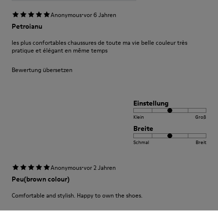
·
Anonymous
vor 6 Jahren
Petroianu
les plus confortables chaussures de toute ma vie belle couleur très
pratique et élégant en même temps
Bewertung übersetzen
Einstellung
Klein
Groß
Breite
Schmal
Breit
·
Anonymous
vor 2 Jahren
Peu(brown colour)
Comfortable and stylish. Happy to own the shoes.
Bewertung übersetzen