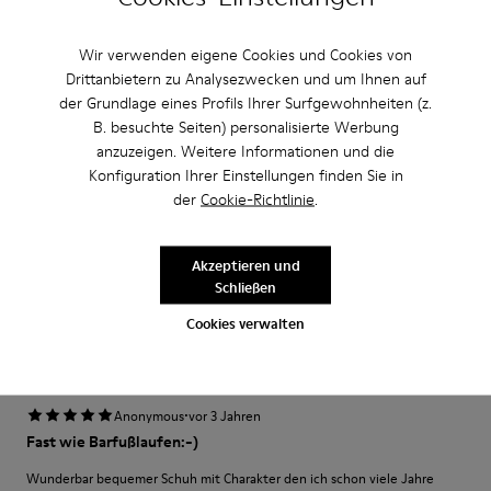
Breite
Schmal
Breit
Wir verwenden eigene Cookies und Cookies von
Drittanbietern zu Analysezwecken und um Ihnen auf
·
Anonymous
vor 3 Jahren
der Grundlage eines Profils Ihrer Surfgewohnheiten (z.
Excelente
B. besuchte Seiten) personalisierte Werbung
anzuzeigen. Weitere Informationen und die
Muy comodo excelente compra me gusto
Konfiguration Ihrer Einstellungen finden Sie in
Bewertung übersetzen
der
Cookie-Richtlinie
.
Akzeptieren und
Einstellung
Schließen
Klein
Groß
Cookies verwalten
Breite
Schmal
Breit
·
Anonymous
vor 3 Jahren
Fast wie Barfußlaufen:-)
Wunderbar bequemer Schuh mit Charakter den ich schon viele Jahre