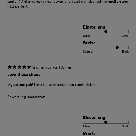
kaufe:-) Anfangs manchmal etwas eng passt sich aber sehr schnell an und
sitzt perfekt.
Einstellung
Klein
Groß
Breite
Schmal
Breit
·
Anonymous
vor 3 Jahren
Love these shoes
My second pair! Love these shoes and so comfortable.
Bewertung übersetzen
Einstellung
Klein
Groß
Breite