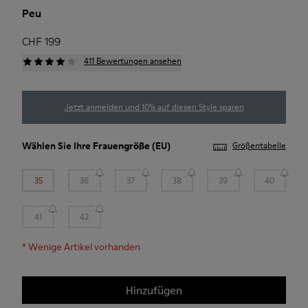
Peu
CHF 199
411 Bewertungen ansehen
Jetzt anmelden und 10% auf diesen Style sparen
Wählen Sie Ihre
Frauengröße
(EU)
Größentabelle
35
36
37
38
39
40
41
42
*
Wenige Artikel vorhanden
Hinzufügen