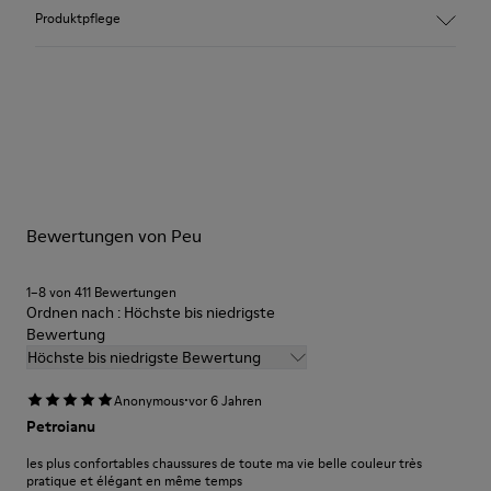
Nubukleder.
Produktpflege
Farbe: Grau.
360º-Naht: Längere Haltbarkeit.
Einlegesohle.
Unsere Schuhe werden aus sorgfältig ausgewählten und
hochwertigen Materialien hergestellt. Mit den richtigen
Gummilaufsohle.
Schuhpflegeprodukten halten sie länger.
Futter: 52% Schweinsleder, 40% Polyester, 8% Textil.
Ausführliche Pflegehinweise finden Sie in unserer
Bewertungen von Peu
Schuhpflegeanleitung
.
1–8 von 411 Bewertungen
Ordnen nach : Höchste bis niedrigste
Bewertung
Höchste bis niedrigste Bewertung
·
Anonymous
vor 6 Jahren
Petroianu
les plus confortables chaussures de toute ma vie belle couleur très
pratique et élégant en même temps