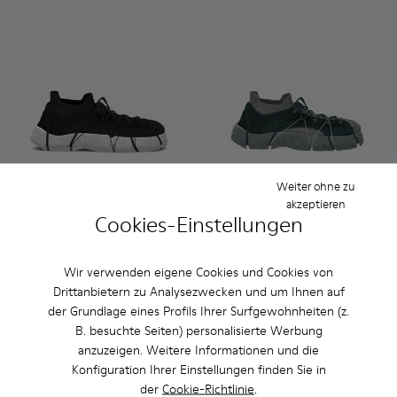
Weiter ohne zu
akzeptieren
Cookies-Einstellungen
Custom Roku - K100953-999-R002 - Herrensneaker zum Selb
Custom Roku - K100953-007 - Grüner, blauer Sneaker
Custom Roku - K100953-003 - Weiße Textil-Sn
Custom Roku - K100953-001 - Mehrfarbi
Custom Roku - K100953-010 - W
Custom Roku - K100953-010 
Custom Roku - K100953-
Custom Roku - K10095
Custom Roku - K1
Custom Roku - 
Custom Ro
Custom 
Cu
Custom Roku
Custom Roku
Wir verwenden eigene Cookies und Cookies von
180 €
180 €
Drittanbietern zu Analysezwecken und um Ihnen auf
der Grundlage eines Profils Ihrer Surfgewohnheiten (z.
Personalisieren
Personalisieren
B. besuchte Seiten) personalisierte Werbung
anzuzeigen. Weitere Informationen und die
Konfiguration Ihrer Einstellungen finden Sie in
der
Cookie-Richtlinie
.