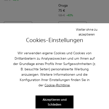
Oruga
75 €
125 €
-40%
Hinzufügen
Hinzufügen
Weiter ohne zu
akzeptieren
Cookies-Einstellungen
Wir verwenden eigene Cookies und Cookies von
Drittanbietern zu Analysezwecken und um Ihnen auf
der Grundlage eines Profils Ihrer Surfgewohnheiten (z.
B. besuchte Seiten) personalisierte Werbung
anzuzeigen. Weitere Informationen und die
Konfiguration Ihrer Einstellungen finden Sie in
der
Cookie-Richtlinie
.
Oruga - K100416-005 - Riemensandale für Herren in Schwar
Oruga - K100416-023 - Multicolor
Oruga - K100416-022 - Herrensandale aus Lede
Oruga - K100416-016 - Herrensandale a
Oruga - K100416-011 - Schwarze
Oruga - K100416-022 - Herre
Oruga - K100416-023 -
Oruga - K10041
Oruga -
Akzeptieren und
Schließen
Oruga
Oruga