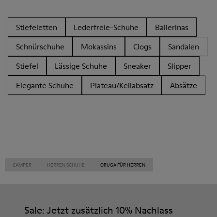
Stiefeletten
Lederfreie-Schuhe
Ballerinas
Schnürschuhe
Mokassins
Clogs
Sandalen
Stiefel
Lässige Schuhe
Sneaker
Slipper
Elegante Schuhe
Plateau/Keilabsatz
Absätze
CAMPER
HERREN SCHUHE
ORUGA FÜR HERREN
Sale: Jetzt zusätzlich 10% Nachlass