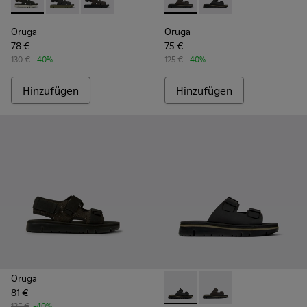
Oruga - K100470-006 - Herrensandale in Schwarz
Oruga - K100470-013 - Schwarze Sandalen aus Leder u
Oruga - K100470-004 - Braune Sandalen aus Le
Oruga - K100286-004 - Braun
Oruga - K100286-005 
Oruga
Oruga
78 €
75 €
130 €
-40%
125 €
-40%
Hinzufügen
Hinzufügen
Oruga
81 €
Oruga - K100286-005 - Schwa
Oruga - K100286-004 
135 €
-40%