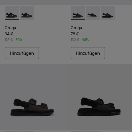
Oruga - K100285-007 - Schwarze Sandalen aus Leder und Text
Oruga - K100285-006 - Braune Sandalen aus Leder und
Oruga - K100470-013 - Schwar
Oruga - K100470-006 
Oruga - K10047
Oruga
Oruga
94 €
78 €
135 €
-30%
130 €
-40%
Hinzufügen
Hinzufügen