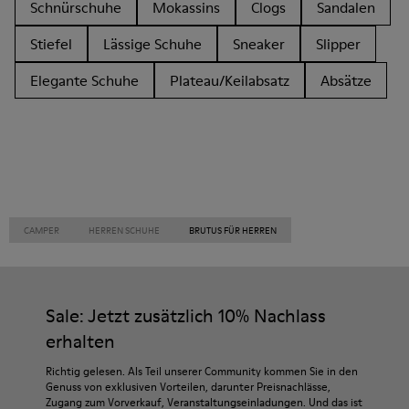
Schnürschuhe
Mokassins
Clogs
Sandalen
Stiefel
Lässige Schuhe
Sneaker
Slipper
Elegante Schuhe
Plateau/Keilabsatz
Absätze
CAMPER
HERREN SCHUHE
BRUTUS FÜR HERREN
Sale: Jetzt zusätzlich 10% Nachlass
erhalten
Richtig gelesen. Als Teil unserer Community kommen Sie in den
Genuss von exklusiven Vorteilen, darunter Preisnachlässe,
Zugang zum Vorverkauf, Veranstaltungseinladungen. Und das ist