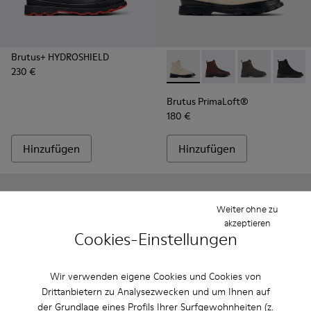
Brutus+ HYDROSHIELD
230 €
Brutus PrimaLoft® - K300427
Brutus PrimaLoft® -
Brutus PrimaL
Brutus
Brutus PrimaLoft®
180 €
Hinzufügen
Hinzufügen
Weiter ohne zu
akzeptieren
Cookies-Einstellungen
Wir verwenden eigene Cookies und Cookies von
Drittanbietern zu Analysezwecken und um Ihnen auf
der Grundlage eines Profils Ihrer Surfgewohnheiten (z.