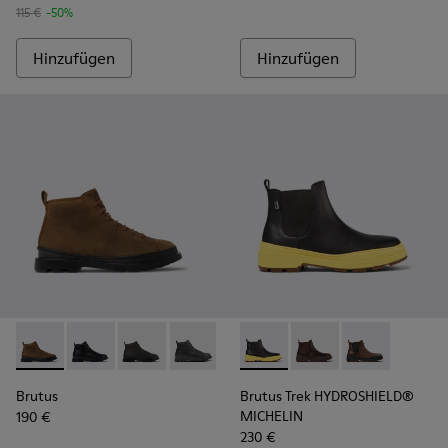
115 €
-50%
Hinzufügen
Hinzufügen
Brutus - K300444-006 - Braune Herrenstiefelette
Brutus - K300444-009
Brutus - K300444-007
Brutus - K300444-001
Brutus Trek HYDROSHIELD® M
Brutus Trek HYDROS
Brutus Trek H
Brutus
Brutus Trek HYDROSHIELD®
MICHELIN
190 €
230 €