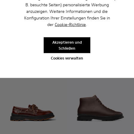
B. besuchte Seiten) personalisierte Werbung
anzuzeigen. Weitere Informationen und die
Konfiguration Ihrer Einstellungen finden Sie in
Brutus+ - K300533-005 - Grüner Herrenhalbstiefel aus Leder
Brutus+ - K300533-014 - Braune Stiefeletten aus Nub
Brutus+ - K300533-011 - Grüne Nubuk-Stiefele
Brutus+ - K300533-006 - Grauer Herren
Brutus+ - K300533-002 - Braune
Brutus+ - K101066-002 - Gra
Brutus+ - K300533-001 -
Brutus+ - K101066-00
Brutus+ - K10
der
Cookie-Richtlinie
.
Brutus+
Brutus+
199 €
108 €
Akzeptieren und
180 €
-40%
Schließen
Hinzufügen
Hinzufügen
Cookies verwalten