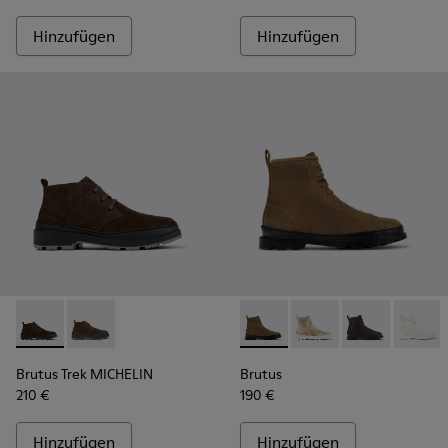
Hinzufügen
Hinzufügen
Brutus Trek MICHELIN - K300434-005 - Grauer Herrenschuh
Brutus Trek MICHELIN - K300434-003
Brutus - K300245-038 - Mitte
Brutus - K300245-030 
Brutus - K3002
Brutus 
Brutus Trek MICHELIN
Brutus
210 €
190 €
Hinzufügen
Hinzufügen