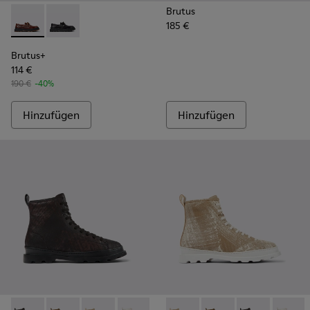
Brutus
185 €
Brutus+ - K101067-001 - Brauner Herrenmokassin aus Leder.
Brutus+ - K101067-002 - Schwarze Bootsschuhe aus L
Brutus+
114 €
190 €
-40%
Hinzufügen
Hinzufügen