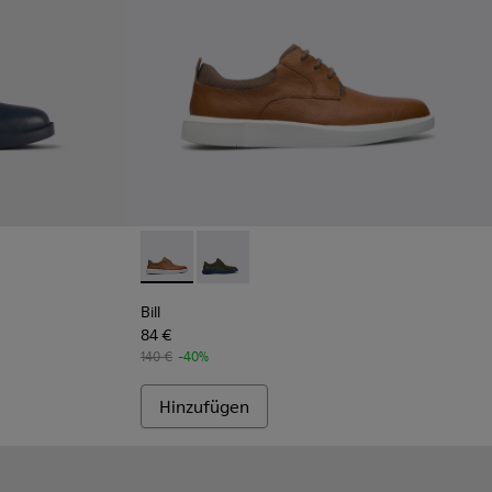
te für Herren in Blau
chnürstiefelette für Herren in Dunkelgrau
-008 - Brown
K300235-002 - Grey
Bill - K100655-010 - Hellbrauner Herrenschu
Bill - K100655-015 - Schnürschuh au
Bill
84 €
140 €
-40%
Hinzufügen