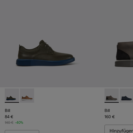
Bill - K100655-015 - Schnürschuh aus grauem Leder
Bill - K100655-010 - Hellbrauner Herrenschuh
Bill - K30023
Bill -
Bill
Bill
84 €
160 €
140 €
-40%
Hinzufüge