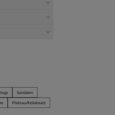
Clogs
Sandalen
he
Plateau/Keilabsatz