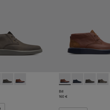
5-002 - Grey
 K300235-019 - Stiefelette für Herren in Blau
Bill - K300235-017 - Schnürstiefelette für Herren in Dunkelgr
Bill - K300235-008 - Brown
Bill - K300235-008 - Brown
Bill - K300235-019 - S
Bill - K300235
Bill - 
Bill
160 €
n