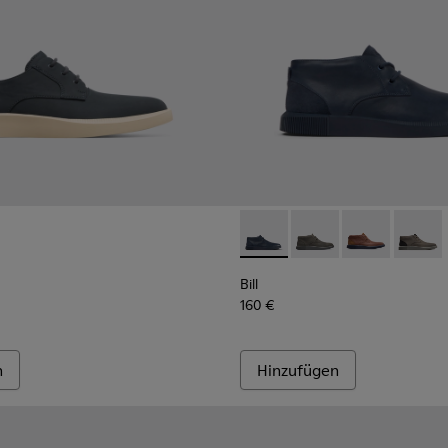
Bill - K300235-019 - Stiefelet
Bill - K300235-017 - S
Bill - K300235
Bill - 
Bill
160 €
n
Hinzufügen