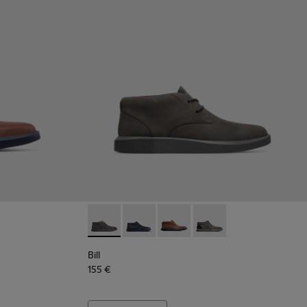
au
tiefelette für Herren in Blau
-017 - Schnürstiefelette für Herren in Dunkelgrau
K300235-002 - Grey
Bill - K300235-017 - Schnürstiefelette für H
Bill - K300235-019 - Stiefelette für H
Bill - K300235-008 - Brown
Bill - K300235-002 - G
Bill
155 €