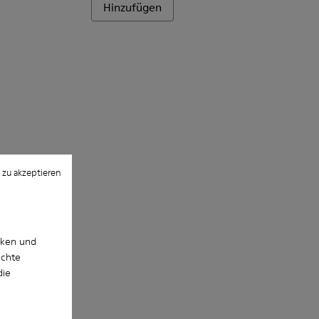
Hinzufügen
 zu akzeptieren
cken und
uchte
die