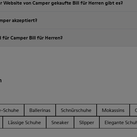
r Website von Camper gekaufte Bill für Herren gibt es?
per akzeptiert?
d für Camper Bill für Herren?
n
e-Schuhe
Ballerinas
Schnürschuhe
Mokassins
Lässige Schuhe
Sneaker
Slipper
Elegante Schu