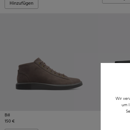
Hinzufügen
Wir ver
um I
Se
Bill
Bill
150 €
175 €