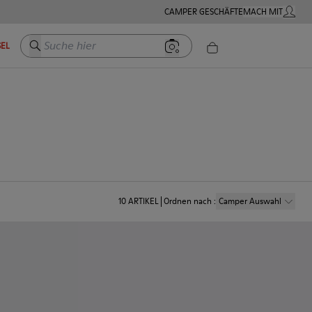
CAMPER GESCHÄFTE
MACH MIT
MEIN K
Suche hier
EL
10
ARTIKEL
Ordnen nach
:
Camper Auswahl