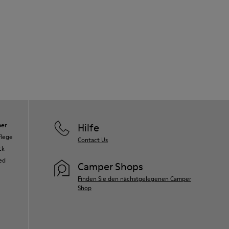
er
Hilfe
flege
Contact Us
ck
ed
Camper Shops
Finden Sie den nächstgelegenen Camper
Shop