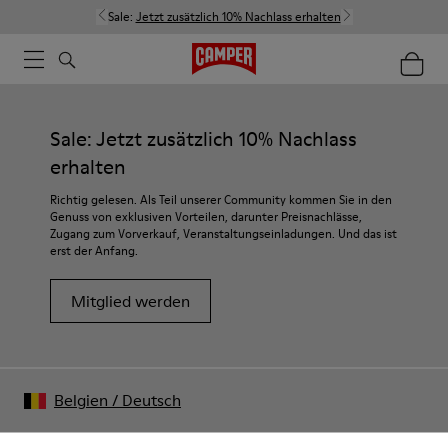
Sale:
Jetzt zusätzlich 10% Nachlass erhalten
Sale: Jetzt zusätzlich 10% Nachlass
erhalten
Richtig gelesen. Als Teil unserer Community kommen Sie in den
Genuss von exklusiven Vorteilen, darunter Preisnachlässe,
Zugang zum Vorverkauf, Veranstaltungseinladungen. Und das ist
erst der Anfang.
Mitglied werden
Belgien
/
Deutsch