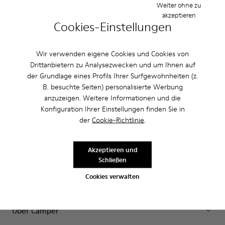
Weiter ohne zu
akzeptieren
Hilfe
Cookies-Einstellungen
Contact Us
Wir verwenden eigene Cookies und Cookies von
Camper Shops
Drittanbietern zu Analysezwecken und um Ihnen auf
Finden Sie den nächstgelegenen Camper Shop
der Grundlage eines Profils Ihrer Surfgewohnheiten (z.
B. besuchte Seiten) personalisierte Werbung
E-Geschenkkarte
anzuzeigen. Weitere Informationen und die
Give to a loved one
Konfiguration Ihrer Einstellungen finden Sie in
der
Cookie-Richtlinie
.
Einkaufen auf Camper.com
Akzeptieren und
Schließen
Cookies verwalten
Kundenservice
Über Camper