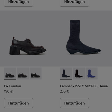
Hinzufügen
Hinzufügen
Pix London - K201961-003 - Schwarze Lederschuhe für Dam
Pix London - K201961-002 - Schwarze Lederschuhe f
Pix London - K201961-001
Camper x ISSEY MIYAKE - Ann
Camper x ISSEY MIYAK
Camper x ISSE
Pix London
Camper x ISSEY MIYAKE - Anna
190 €
230 €
Hinzufügen
Hinzufügen