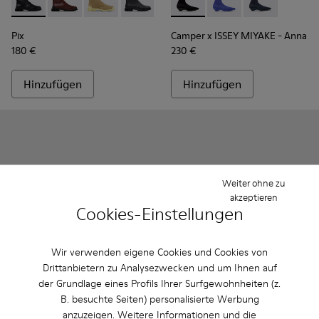
Pix - K400830-005 - Schwarze Lederstiefeletten für Damen
Pix - K400830-006
Pix - K400830-004
Pix - K400830-001
Camper x ISSEY MIYAKE - Ann
Camper x ISSEY MIYA
Camper x ISSEY
Pix
Camper x ISSEY MIYAKE - Anna
180 €
230 €
Hinzufügen
Hinzufügen
Weiter ohne zu
akzeptieren
Cookies-Einstellungen
Wir verwenden eigene Cookies und Cookies von
Drittanbietern zu Analysezwecken und um Ihnen auf
der Grundlage eines Profils Ihrer Surfgewohnheiten (z.
Tasha - K201659-006 - Schwarze Ledersandalen Für Damen 
Tasha - K201659-012
Tasha - K201659-011
Casi Myra - K201629-017 - G
Casi Myra - K201629-
Casi Myra - K
Casi My
B. besuchte Seiten) personalisierte Werbung
anzuzeigen. Weitere Informationen und die