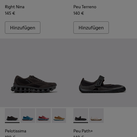
Right Nina
Peu Terreno
145 €
140 €
Hinzufügen
Hinzufügen
Pelotissima - K201922-006 - Schwarze und graue Sneaker au
Pelotissima - K201922-011 - Blaue Sneaker aus recyc
Pelotissima - K201922-010 - Bordeauxfarbene
Pelotissima - K201922-007 - Braune Sn
Peu Path+ - K201987-001 - Sc
Peu Path+ - K201987
Pelotissima
Peu Path+