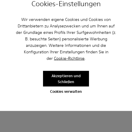
Cookies-Einstellungen
Andere Kategorien
Wir verwenden eigene Cookies und Cookies von
Drittanbietern zu Analysezwecken und um Ihnen auf
der Grundlage eines Profils Ihrer Surfgewohnheiten (z.
B. besuchte Seiten) personalisierte Werbung
anzuzeigen. Weitere Informationen und die
Stiefeletten
Lederfreie-Schuhe
Ballerinas
Konfiguration Ihrer Einstellungen finden Sie in
der
Cookie-Richtlinie
.
Schnürschuhe
Mokassins
Clogs
Sandalen
Stiefel
Flache Schuhe
Lässige Schuhe
Akzeptieren und
Schließen
Sneaker
Slipper
Elegante Schuhe
Cookies verwalten
Plateau/Keilabsatz
Absätze