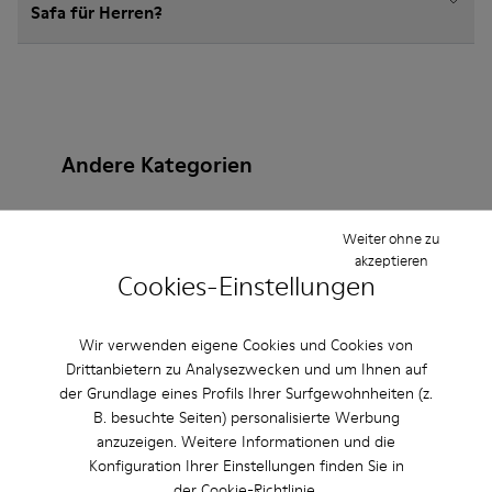
Safa für Herren?
Andere Kategorien
Weiter ohne zu
akzeptieren
Stiefeletten
Lederfreie-Schuhe
Ballerinas
Cookies-Einstellungen
Schnürschuhe
Mokassins
Clogs
Sandalen
Wir verwenden eigene Cookies und Cookies von
Stiefel
Lässige Schuhe
Sneaker
Slipper
Drittanbietern zu Analysezwecken und um Ihnen auf
der Grundlage eines Profils Ihrer Surfgewohnheiten (z.
Elegante Schuhe
Plateau/Keilabsatz
Absätze
B. besuchte Seiten) personalisierte Werbung
anzuzeigen. Weitere Informationen und die
Konfiguration Ihrer Einstellungen finden Sie in
der
Cookie-Richtlinie
.