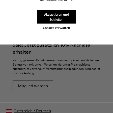
Akzeptieren und
Schließen
CAMPER
HERREN SCHUHE
CAMALEON SAFA FÜR HERREN
Cookies verwalten
Sale: Jetzt zusätzlich 10% Nachlass
erhalten
Richtig gelesen. Als Teil unserer Community kommen Sie in den
Genuss von exklusiven Vorteilen, darunter Preisnachlässe,
Zugang zum Vorverkauf, Veranstaltungseinladungen. Und das ist
erst der Anfang.
Mitglied werden
Österreich
/
Deutsch