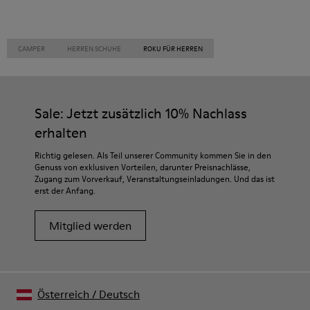
CAMPER
HERREN SCHUHE
ROKU FÜR HERREN
Sale: Jetzt zusätzlich 10% Nachlass
erhalten
Richtig gelesen. Als Teil unserer Community kommen Sie in den
Genuss von exklusiven Vorteilen, darunter Preisnachlässe,
Zugang zum Vorverkauf, Veranstaltungseinladungen. Und das ist
erst der Anfang.
Mitglied werden
Österreich
/
Deutsch