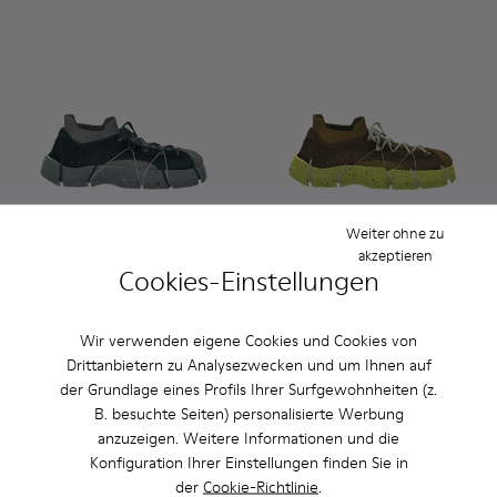
Weiter ohne zu
akzeptieren
Cookies-Einstellungen
Custom Roku - K100953-999-R008 - Multicolor
Custom Roku - K100953-999-R001 - Herrensneaker zu
Custom Roku - K100953-004 - Brauner Herre
Custom Roku - K100953-999-R004 - He
Custom Roku - K100953-999-R00
Custom Roku - K100953-999-
Custom Roku - K100953-0
Custom Roku - K1009
Custom Roku - K1
Custom Roku -
Custom Ro
Custom 
Cu
Custom Roku
Custom Roku
Wir verwenden eigene Cookies und Cookies von
180 €
180 €
Drittanbietern zu Analysezwecken und um Ihnen auf
der Grundlage eines Profils Ihrer Surfgewohnheiten (z.
Personalisieren
Personalisieren
B. besuchte Seiten) personalisierte Werbung
anzuzeigen. Weitere Informationen und die
Konfiguration Ihrer Einstellungen finden Sie in
der
Cookie-Richtlinie
.