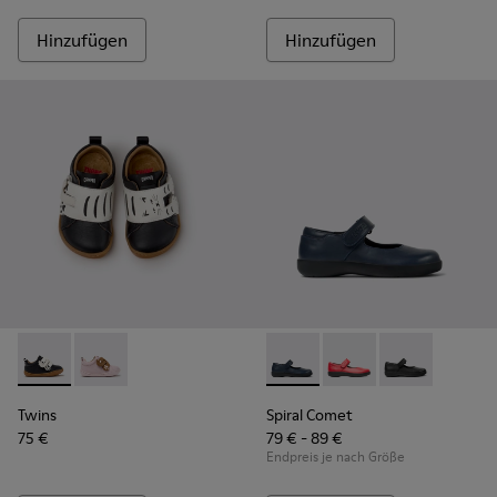
Hinzufügen
Hinzufügen
Twins - K800714-002 - Schwarz-weiße Leder-Sneaker für Kin
Twins - K800714-001 - Rosa und braune Ledersneaker 
Spiral Comet - 80356-031 - B
Spiral Comet - 80356
Spiral Comet -
Twins
Spiral Comet
75 €
79 € - 89 €
Endpreis je nach Größe