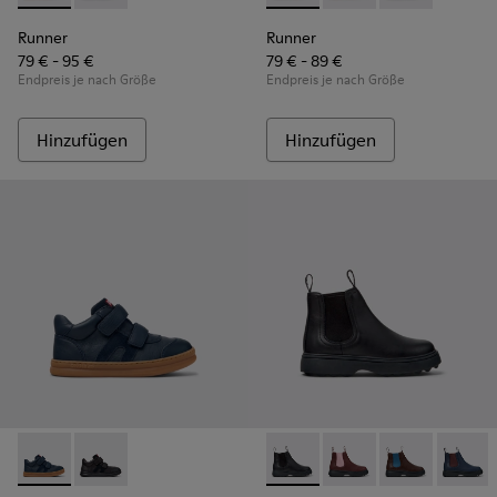
Runner
Runner
79 € - 95 €
79 € - 89 €
Endpreis je nach Größe
Endpreis je nach Größe
Hinzufügen
Hinzufügen
Runner - K900384-001 - Blaue Leder- und Nubuk-Sneaker für
Runner - K900384-002 - Schwarze Sneaker aus Leder
Norte - K900149-001 - Schwar
Norte - K900149-026
Norte - K9001
Norte -