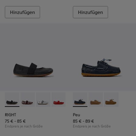
Hinzufügen
Hinzufügen
RIGHT - 80025-053 - Schwarze Lederballerinas für Kinder.
RIGHT - 80025-160
RIGHT - 80025-159
RIGHT - 80025-153
RIGHT - 80025-116
Peu - K800689-002 - Blaue B
RIGHT - 80025-109
Peu - K800689-004
RIGHT - 80025-0
Peu - K80068
RIGHT
Peu
75 € - 85 €
85 € - 89 €
Endpreis je nach Größe
Endpreis je nach Größe