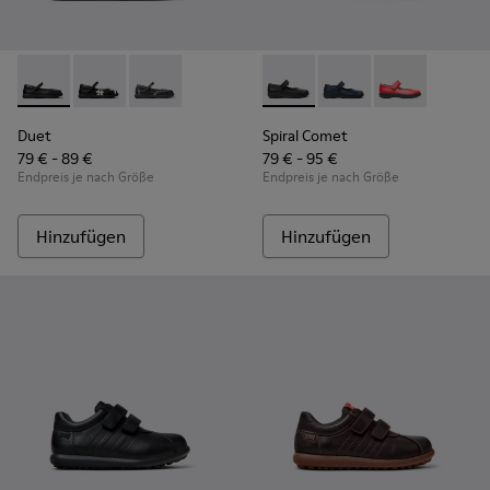
Duet - K800549-003 - Schwarze Ballerinas aus Leder für Kin
Duet - K800549-006
Duet - K800549-001
Spiral Comet - 80356-003 - 
Spiral Comet - 80356-
Spiral Comet 
Duet
Spiral Comet
79 € - 89 €
79 € - 95 €
Endpreis je nach Größe
Endpreis je nach Größe
Hinzufügen
Hinzufügen