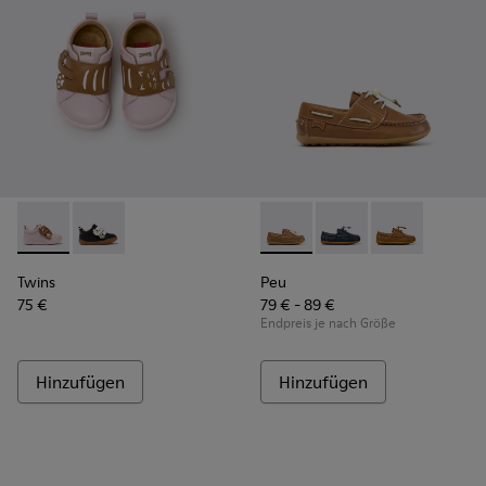
Twins - K800714-001 - Rosa und braune Ledersneaker für Kin
Twins - K800714-002 - Schwarz-weiße Leder-Sneaker 
Peu - K800689-004 - Braune 
Peu - K800689-002 - 
Peu - K80068
Twins
Peu
75 €
79 € - 89 €
Endpreis je nach Größe
Hinzufügen
Hinzufügen