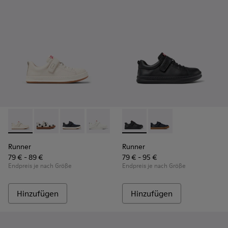
Runner - K800247-030 - Weiße Ledersneaker für Kinder.
Runner - K800247-031
Runner - K800247-028
Runner - K800247-024
Runner - K800319-001 - Schwa
Runner - K800319-006 
Runner
Runner
79 € - 89 €
79 € - 95 €
Endpreis je nach Größe
Endpreis je nach Größe
Hinzufügen
Hinzufügen