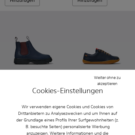
Hinzufügen
Hinzufügen
Weiter ohne zu
akzeptieren
Cookies-Einstellungen
Norte - K900149-024 - Blaue Lederstiefeletten für Kinder.
Norte - K900149-026
Norte - K900149-025
Norte - K900149-023
Norte - K900149-022
Peu - 80003-104 - Blaue Led
Norte - K900149-021
Peu - 80003-160
Norte - K900149
Peu - 80003-1
Norte - K
Peu - 
No
Norte
Peu
Wir verwenden eigene Cookies und Cookies von
85 € - 99 €
55 € - 62 €
Drittanbietern zu Analysezwecken und um Ihnen auf
Endpreis je nach Größe
79 € - 89 €
-30%
Endpreis je nach Größe
der Grundlage eines Profils Ihrer Surfgewohnheiten (z.
B. besuchte Seiten) personalisierte Werbung
anzuzeigen. Weitere Informationen und die