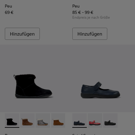
Peu
Peu
69 €
85 € - 99 €
Endpreis je nach Größe
Hinzufügen
Hinzufügen
Peu - K900365-005 - Schwarze Stiefeletten aus Veloursleder
Peu - K900365-007 - Braune Stiefeletten aus Veloursl
Peu - K900365-003
Peu - K900365-002
Peu - K900365-001
Spiral Comet - 80356-031 - B
Spiral Comet - 80356
Spiral Comet -