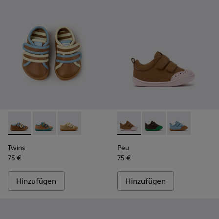
Twins - K800666-008 - Mehrfarbige Ledersneaker für Kinde
Twins - K800666-006
Twins - K800666-005
Peu - K800708-003 - Braune 
Peu - K800708-004
Peu - K80070
Twins
Peu
75 €
75 €
Hinzufügen
Hinzufügen