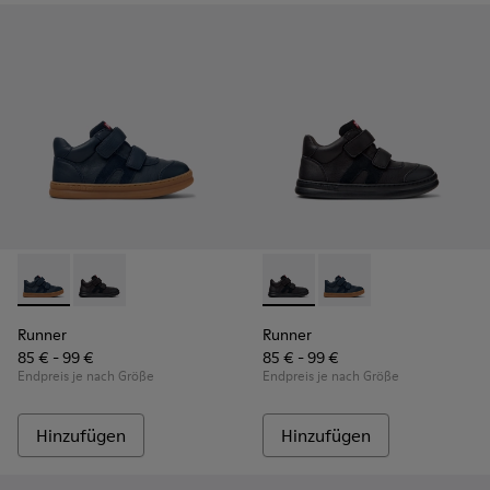
Runner - K900384-001 - Blaue Leder- und Nubuk-Sneaker für
Runner - K900384-002 - Schwarze Sneaker aus Leder
Runner - K900384-002 - Schw
Runner - K900384-001
Runner
Runner
85 € - 99 €
85 € - 99 €
Endpreis je nach Größe
Endpreis je nach Größe
Hinzufügen
Hinzufügen