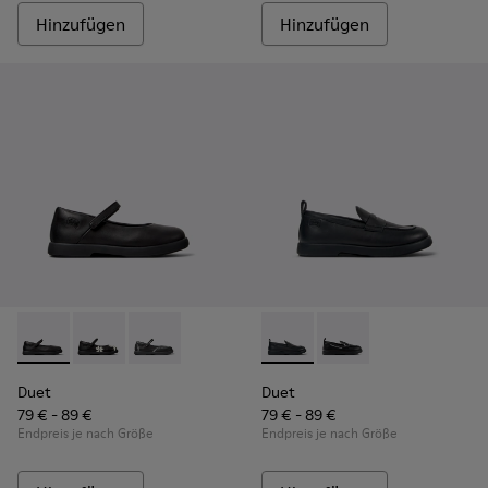
Hinzufügen
Hinzufügen
Duet - K800549-003 - Schwarze Ballerinas aus Leder für Kin
Duet - K800549-006
Duet - K800549-001
Duet - K800609-001 - Schwar
Duet - K800609-003
Duet
Duet
79 € - 89 €
79 € - 89 €
Endpreis je nach Größe
Endpreis je nach Größe