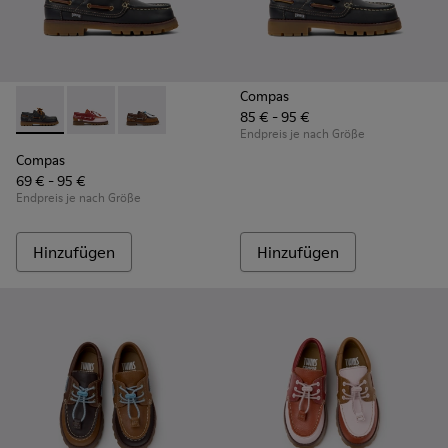
Compas
85 € - 95 €
Compas - K800416-001 - Blaue Bootsschuhe aus Leder für K
Compas - K800416-008 - Mehrfarbige Bootsschuhe au
Compas - K800416-007 - Braune Bootsschuhe a
Endpreis je nach Größe
Compas
69 € - 95 €
Endpreis je nach Größe
Hinzufügen
Hinzufügen