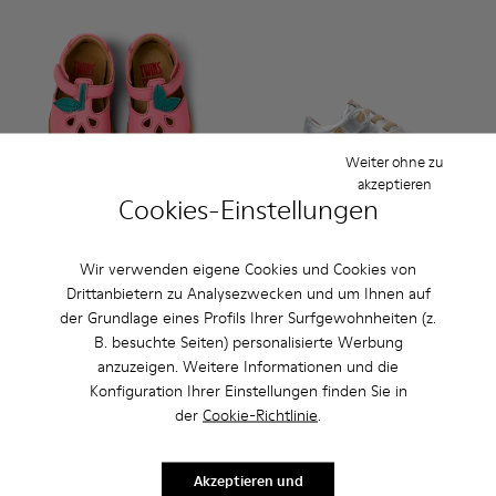
Weiter ohne zu
akzeptieren
Cookies-Einstellungen
Wir verwenden eigene Cookies und Cookies von
Twins - K800679-002 - Geschlossene Ledersandalen in Pink f
Twins - K800679-001 - Geschlossene gelbe Ledersand
Peu - 80212-114 - Graue Lede
Peu - 80212-120 - Meh
Peu - 80212-11
Peu - 8
Drittanbietern zu Analysezwecken und um Ihnen auf
Twins
Peu
der Grundlage eines Profils Ihrer Surfgewohnheiten (z.
55 €
48 €
B. besuchte Seiten) personalisierte Werbung
69 €
-20%
69 €
-30%
anzuzeigen. Weitere Informationen und die
Konfiguration Ihrer Einstellungen finden Sie in
Hinzufügen
Hinzufügen
der
Cookie-Richtlinie
.
Akzeptieren und