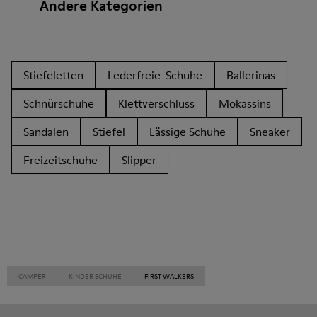
Andere Kategorien
Stiefeletten
Lederfreie-Schuhe
Ballerinas
Schnürschuhe
Klettverschluss
Mokassins
Sandalen
Stiefel
Lässige Schuhe
Sneaker
Freizeitschuhe
Slipper
CAMPER
KINDER SCHUHE
FIRST WALKERS