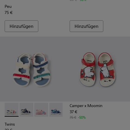
Peu
75 €
Hinzufügen
Hinzufügen
Camper x Moomin
37 €
Twins - K800590-010 - Mehrfarbige Textilsandalen für Kinde
Twins - K800590-011 - Mehrfarbige Sandalen aus Texti
Twins - K800590-007
Twins - K800590-006
Twins - K800590-004
75 €
-50%
Twins