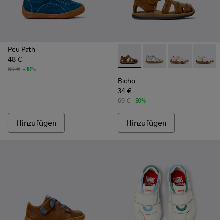
Peu Path
48 €
Bicho - 80372-085 - Geschlo
Bicho - 80372-088 - G
Bicho - 80372-
Bicho -
69 €
-30%
Bicho
34 €
69 €
-50%
Hinzufügen
Hinzufügen