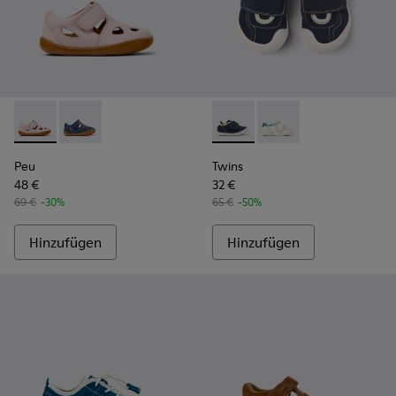
Peu - K800665-002 - Geschlossene Ledersandalen in Pink fü
Peu - K800665-001 - Geschlossene Sandalen aus blau
Twins - K800682-004 - Mehrfa
Twins - K800682-002 -
Peu
Twins
48 €
32 €
69 €
-30%
65 €
-50%
Hinzufügen
Hinzufügen