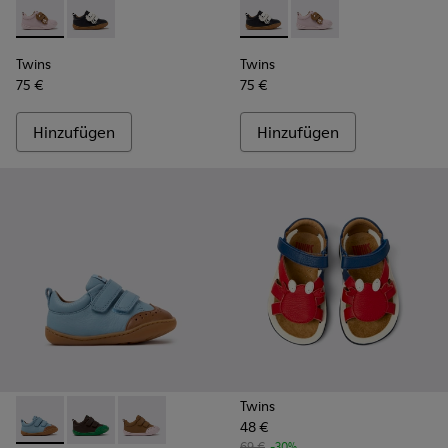
Twins - K800714-001 - Rosa und braune Ledersneaker für Kin
Twins - K800714-002 - Schwarz-weiße Leder-Sneaker 
Twins - K800714-002 - Schwa
Twins - K800714-001 -
Twins
Twins
75 €
75 €
Hinzufügen
Hinzufügen
Twins
48 €
Peu - K800708-002 - Blaue Lederschuhe für Kinder.
Peu - K800708-004 - Braune Lederschuhe für Kinder
Peu - K800708-003 - Braune Lederschuhe für
69 €
-30%