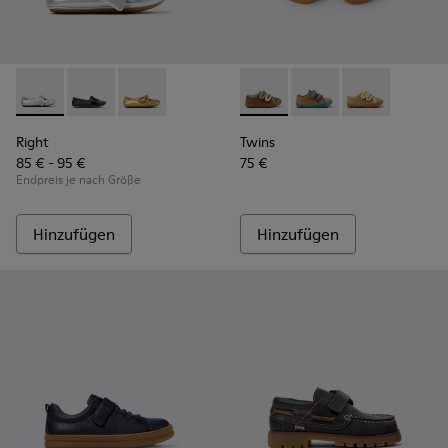
Right - K800702-002 - Graue Lederballerinas für Kinder.
Right - K800702-006
Right - K800702-004
Twins - K800666-008 - Mehrf
Twins - K800666-00
Twins - K800
Right
Twins
85 € - 95 €
75 €
Endpreis je nach Größe
Hinzufügen
Hinzufügen