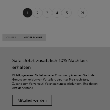
1
2
3
4
5
...
21
CAMPER
KINDER SCHUHE
Sale: Jetzt zusätzlich 10% Nachlass
erhalten
Richtig gelesen. Als Teil unserer Community kommen Sie in den
Genuss von exklusiven Vorteilen, darunter Preisnachlässe,
Zugang zum Vorverkauf, Veranstaltungseinladungen. Und das ist
erst der Anfang.
Mitglied werden