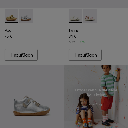
Peu - K800700-002 - Gelbe Kinderschuhe aus Leder.
Peu - K800700-001 - Graue Lederschuhe für Kinder.
Twins - K800678-001 - Weiße
Twins - K800678-002
Peu
Twins
75 €
34 €
69 €
-50%
Hinzufügen
Hinzufügen
Entdecken Sie die neue
Kollektion
.
Zum Shop