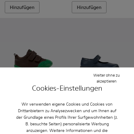
Hinzufügen
Hinzufügen
Weiter ohne zu
akzeptieren
Cookies-Einstellungen
Peu - K800708-004 - Braune Lederschuhe für Kinder.
Peu - K800708-003 - Braune Lederschuhe für Kinder
Peu - K800708-002
Spiral Comet - 80356-031 - B
Spiral Comet - 80356
Spiral Comet 
Wir verwenden eigene Cookies und Cookies von
Peu
Spiral Comet
Drittanbietern zu Analysezwecken und um Ihnen auf
75 €
79 € - 89 €
der Grundlage eines Profils Ihrer Surfgewohnheiten (z.
Endpreis je nach Größe
B. besuchte Seiten) personalisierte Werbung
anzuzeigen. Weitere Informationen und die