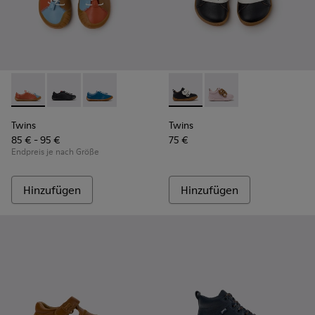
Twins - K800707-008 - Mehrfarbige Ledersneaker für Kinder
Twins - K800707-007
Twins - K800707-002 - Blaue Sneaker aus Lede
Twins - K800714-002 - Schwa
Twins - K800714-001 -
Twins
Twins
85 € - 95 €
75 €
Endpreis je nach Größe
Hinzufügen
Hinzufügen