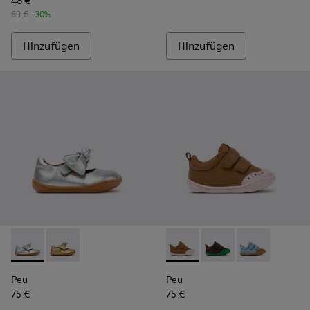
48 €
69 €
-30%
Hinzufügen
Hinzufügen
Peu - K800700-001 - Graue Lederschuhe für Kinder.
Peu - K800700-002 - Gelbe Kinderschuhe aus Leder.
Peu - K800708-003 - Braune 
Peu - K800708-004 - 
Peu - K80070
Peu
Peu
75 €
75 €