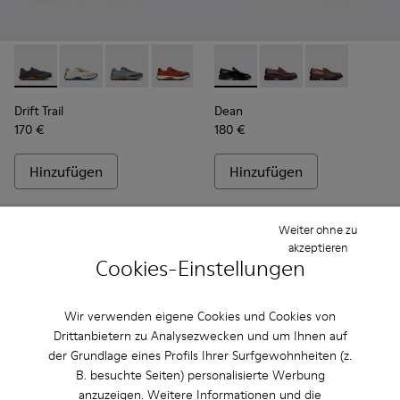
Drift Trail - K100864-060 - Graue Textil- und Nubuk-Sneaker
Drift Trail - K100864-055
Drift Trail - K100864-054
Drift Trail - K100864-053
Drift Trail - K100864-051
Dean - K101045-001 - Schwar
Drift Trail - K100864-04
Dean - K101045-008
Drift Trail - K10
Dean - K10104
Drift Trai
Dri
Drift Trail
Dean
170 €
180 €
Hinzufügen
Hinzufügen
Weiter ohne zu
akzeptieren
Cookies-Einstellungen
Wir verwenden eigene Cookies und Cookies von
Drittanbietern zu Analysezwecken und um Ihnen auf
der Grundlage eines Profils Ihrer Surfgewohnheiten (z.
B. besuchte Seiten) personalisierte Werbung
anzuzeigen. Weitere Informationen und die