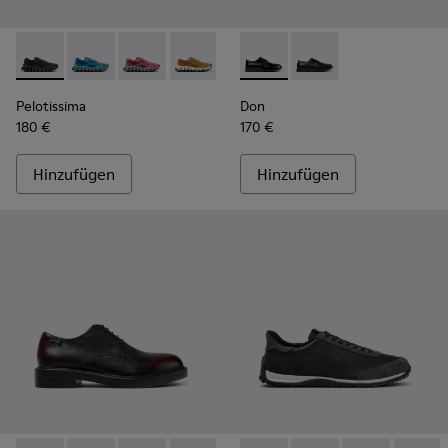
Pelotissima - K101109-006 - Schwarze Sneaker aus recycelte
Pelotissima - K101109-011 - Blaue Sneaker aus recyce
Pelotissima - K101109-010
Pelotissima - K101109-007 - Braune Sne
Don - K101140-001 - Schwarz
Don - K101140-003
Pelotissima
Don
180 €
170 €
Hinzufügen
Hinzufügen