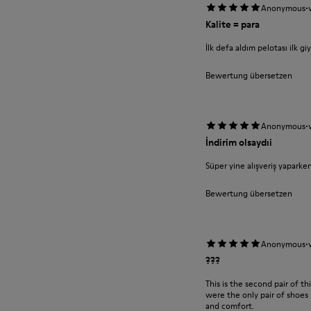
·
Anonymous
Kalite = para
İlk defa aldım pelotası ilk g
Bewertung übersetzen
·
Anonymous
İndirim olsaydıi
Süper yine alışveriş yaparke
Bewertung übersetzen
·
Anonymous
???
This is the second pair of t
were the only pair of shoes 
and comfort.