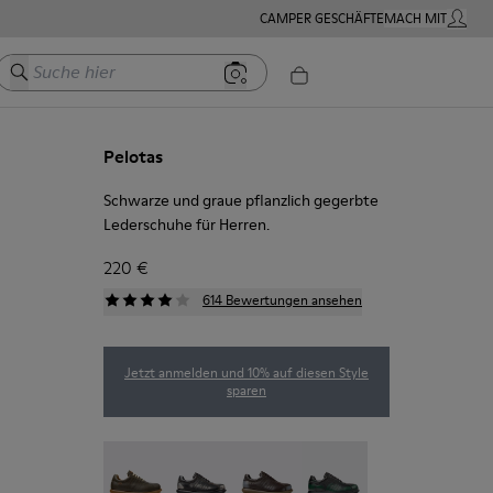
CAMPER GESCHÄFTE
MACH MIT
MEIN K
Suche hier
Pelotas
Schwarze und graue pflanzlich gegerbte
Lederschuhe für Herren.
220 €
614 Bewertungen ansehen
Jetzt anmelden und 10% auf diesen Style
sparen
Pelotas - 16002-358
Pelotas - 16002-357 - Schwarze und grau
Pelotas - 16002-349
Pelotas - 16002-343