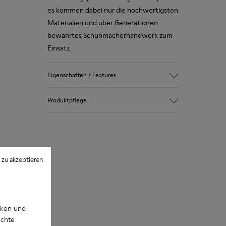
es kommen dabei nur die hochwertigsten
Materialien und über Generationen
bewahrtes Schuhmacherhandwerk zum
Einsatz.
Eigenschaften / Features
Obermaterial
Produktpflege
100.0% Rindsleder
Farbe
Mehrfarbig
Außensohle/Merkmale
Unsere Schuhe werden aus sorgfältig
Außensohle aus Gummi
ausgewählten und hochwertigen
 zu akzeptieren
Innensohle
Materialien hergestellt. Mit den richtigen
PU-Fußbett
Schuhpflegeprodukten halten sie länger.
Futter
67.92% Rindsleder, 32.08% recyceltes PET
Ausführliche Pflegehinweise finden Sie in
cken und
unserer
Schuhpflegeanleitung
.
uchte