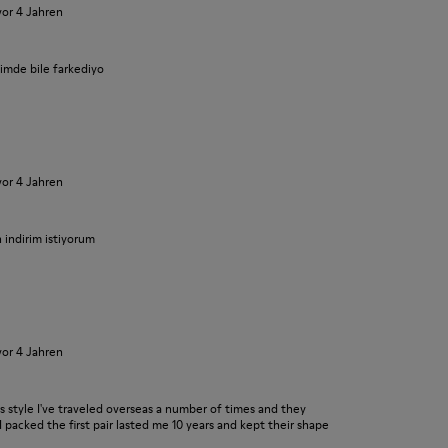
vor 4 Jahren
iyimde bile farkediyo
vor 4 Jahren
n indirim istiyorum
vor 4 Jahren
his style I've traveled overseas a number of times and they
I packed the first pair lasted me 10 years and kept their shape