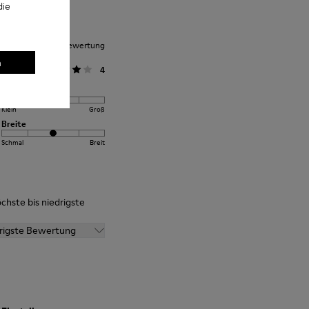
die
nittliche Kundenbewertung
n
llgemein
4
Einstellung
Klein
Groß
Breite
Schmal
Breit
chste bis niedrigste
drigste Bewertung