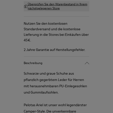
Überprüfen Sie den Warenbestand in Ihrem
nächstgelegenen Store
Nutzen Sie den kostenlosen
Standardversand und die kostenlose
Lieferung in die Stores bei Einkäufen über
45€.
2 Jahre Garantie auf Herstellungsfehler.
Beschreibung
Schwarze und graue Schuhe aus
pflanzlich gegerbtem Leder für Herren
mit herausnehmbaren PU-Einlegesohlen
und Gummilaufsohlen.
Pelotas Ariel ist unser wohl legendärster
Camper-Style. Die unverkennbare