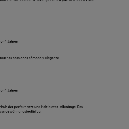
vor 4 Jahren
a muchas ocasiones cómodo y elegante
vor 4 Jahren
chuh der perfekt sitzt und Halt bietet. Allerdings: Das
twas gewöhnungsbedürftig.