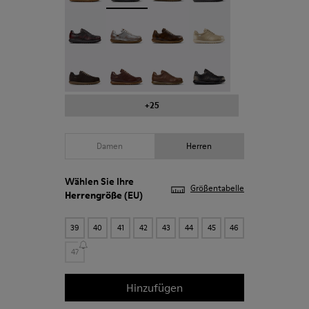
Pelotas - 16002-337
Pelotas - 16002-335
Pelotas - 16002-334
Pelotas - 16002-333
Pelotas - 16002-331
Pelotas - 16002-330
Pelotas - 16002-328
Pelotas - 16002-327
+25
Damen
Herren
Wählen Sie Ihre
Größentabelle
Herrengröße
(EU)
39
40
41
42
43
44
45
46
47
Hinzufügen