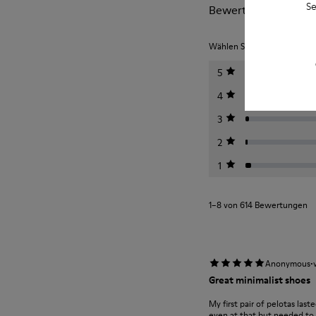
Se
Bewertungen von Pe
Wählen Sie unten eine Bewe
5
4
3
2
1
1–8 von 614 Bewertungen
·
Anonymous
Great minimalist shoes
My first pair of pelotas last
even at that but needed to m