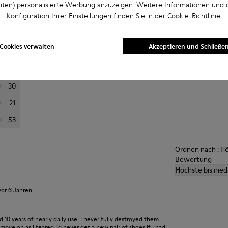
iten) personalisierte Werbung anzuzeigen. Weitere Informationen und 
lotas
Konfiguration Ihrer Einstellungen finden Sie in der
Cookie-Richtlinie
.
rtung aus, um Bewertungen zu filtern
Durchsch
Cookies verwalten
Akzeptieren und Schließe
444
A
66
30
21
53
Ordnen nach : Hö
Bewertung
Höchste bis nie
vor 6 Jahren
ed 10 years of nearly daily use. I never fully destroyed them
ove on as I feared I'd never get a new pair of shoes if I had