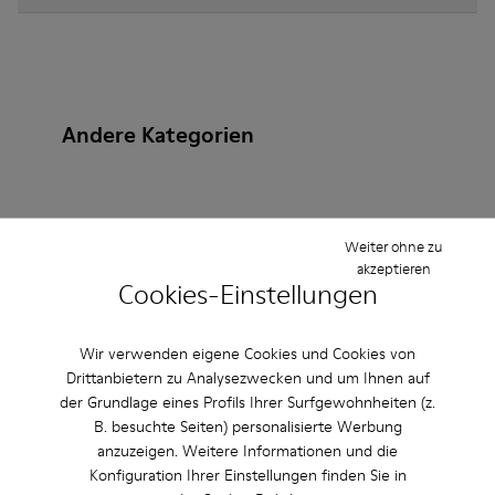
Andere Kategorien
Stiefeletten
Lederfreie-Schuhe
Ballerinas
Weiter ohne zu
akzeptieren
Schnürschuhe
Cookies-Einstellungen
Mokassins
Clogs
Sandalen
Stiefel
Flache Schuhe
Lässige Schuhe
Wir verwenden eigene Cookies und Cookies von
Sneaker
Slipper
Elegante Schuhe
Drittanbietern zu Analysezwecken und um Ihnen auf
der Grundlage eines Profils Ihrer Surfgewohnheiten (z.
Plateau/Keilabsatz
Absätze
B. besuchte Seiten) personalisierte Werbung
anzuzeigen. Weitere Informationen und die
Konfiguration Ihrer Einstellungen finden Sie in