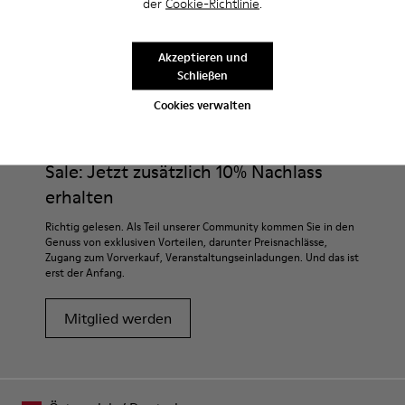
der
Cookie-Richtlinie
.
Akzeptieren und
Schließen
CAMPER
HERREN SCHUHE
FÜR HERREN
Cookies verwalten
Sale: Jetzt zusätzlich 10% Nachlass
erhalten
Richtig gelesen. Als Teil unserer Community kommen Sie in den
Genuss von exklusiven Vorteilen, darunter Preisnachlässe,
Zugang zum Vorverkauf, Veranstaltungseinladungen. Und das ist
erst der Anfang.
Mitglied werden