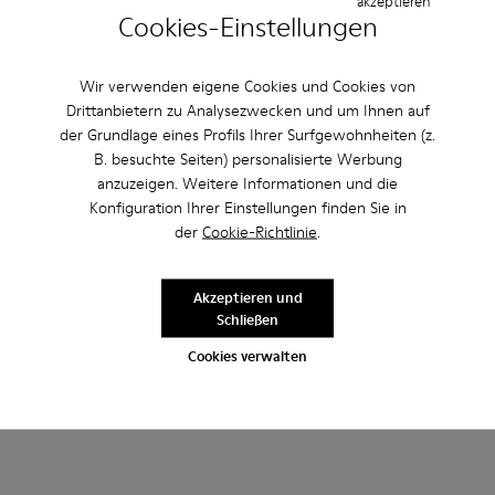
akzeptieren
Cookies-Einstellungen
Wir verwenden eigene Cookies und Cookies von
Drittanbietern zu Analysezwecken und um Ihnen auf
der Grundlage eines Profils Ihrer Surfgewohnheiten (z.
Andere Kategorien
B. besuchte Seiten) personalisierte Werbung
anzuzeigen. Weitere Informationen und die
Konfiguration Ihrer Einstellungen finden Sie in
der
Cookie-Richtlinie
.
Stiefeletten
Lederfreie-Schuhe
Ballerinas
Schnürschuhe
Mokassins
Clogs
Sandalen
Akzeptieren und
Schließen
Stiefel
Lässige Schuhe
Sneaker
Slipper
Cookies verwalten
Elegante Schuhe
Plateau/Keilabsatz
Absätze