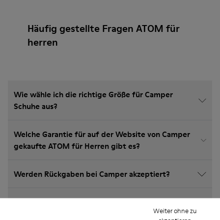
Häufig gestellte Fragen ATOM für
herren
Wie wähle ich die richtige Größe für Camper
Schuhe aus?
Welche Garantie für auf der Website von Camper
gekaufte ATOM für Herren gibt es?
Werden Rückgaben bei Camper akzeptiert?
Wie viel kostet der Versand für Camper ATOM für
Weiter ohne zu
Herren?