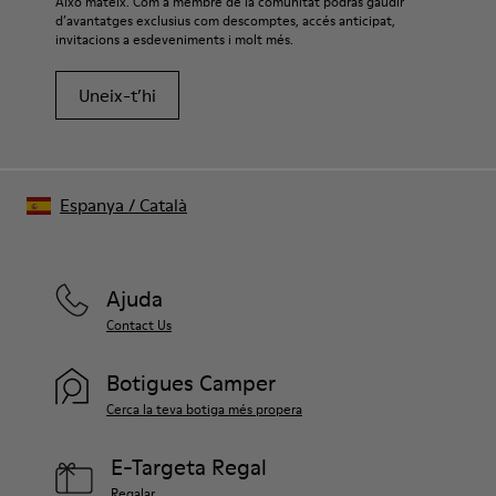
Això mateix. Com a membre de la comunitat podràs gaudir
d’avantatges exclusius com descomptes, accés anticipat,
invitacions a esdeveniments i molt més.
Uneix-t’hi
Espanya
/
Català
Ajuda
Contact Us
Botigues Camper
Cerca la teva botiga més propera
E-Targeta Regal
Regalar