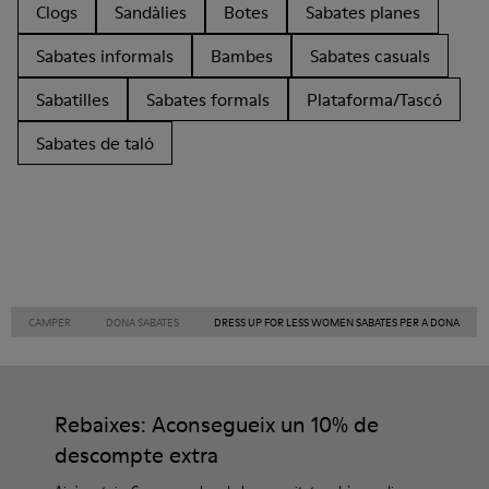
Clogs
Sandàlies
Botes
Sabates planes
Sabates informals
Bambes
Sabates casuals
Sabatilles
Sabates formals
Plataforma/Tascó
Sabates de taló
CAMPER
DONA SABATES
DRESS UP FOR LESS WOMEN SABATES PER A DONA
Rebaixes: Aconsegueix un 10% de
descompte extra