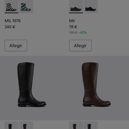
MIL 1978 - K400691-002 - Botina de dona de pell de color ne
MIL 1978 - K400691-001 - Botina de dona de pell mul
Mil - K200918-006 - Sabata d
Mil - K200918-001
MIL 1978
Mil
240 €
78 €
130 €
-40%
Afegir
Afegir