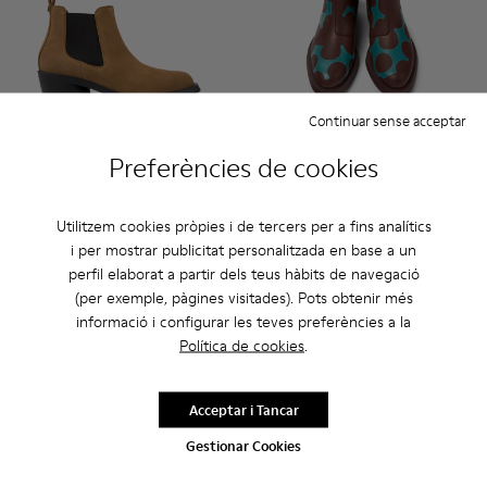
Continuar sense acceptar
Preferències de cookies
Bonnie - K400717-002 - Botina de dona de nubuc de color m
Bonnie - K400717-009
Bonnie - K400717-008
Bonnie - K400717-006
Bonnie - K400717-004 - Botina d
Twins - K400717-004 - Botina 
Bonnie - K400717-001
Twins - K400717-009
Twins - K4007
Twins 
Utilitzem cookies pròpies i de tercers per a fins analítics
Bonnie
Twins
i per mostrar publicitat personalitzada en base a un
185 €
199 €
perfil elaborat a partir dels teus hàbits de navegació
(per exemple, pàgines visitades). Pots obtenir més
Afegir
Afegir
informació i configurar les teves preferències a la
Política de cookies
.
Acceptar i Tancar
Gestionar Cookies