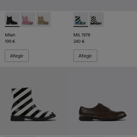
Milah - K400704-001 - Bota Chelsea de pell de color negre p
Milah - K400704-003
Milah - K400704-002
MIL 1978 - K400691-001 - Bot
MIL 1978 - K400691-00
Milah
MIL 1978
199 €
240 €
Afegir
Afegir