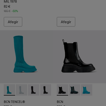
MIL 1978
82 €
165 €
-50%
Afegir
Afegir
BCN TENCEL® - K400689-004 - Botina de dona de teixit de c
BCN TENCEL® - K400689-005
BCN TENCEL® - K400689-003
BCN TENCEL® - K400689-001
BCN - K400726-001 - Bota Ch
BCN - K400726-005
BCN - K400726-
BCN TENCEL®
BCN