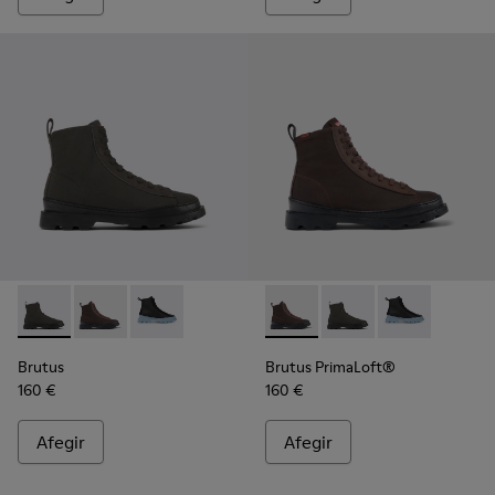
Brutus - K400621-010 - Botina de dona de teixit i nubuc en g
Brutus - K400621-013 - Bota de dona de color marró
Brutus - K400621-004 - Black
Brutus PrimaLoft® - K400621
Brutus PrimaLoft® - K
Brutus PrimaL
Brutus
Brutus PrimaLoft®
160 €
160 €
Afegir
Afegir