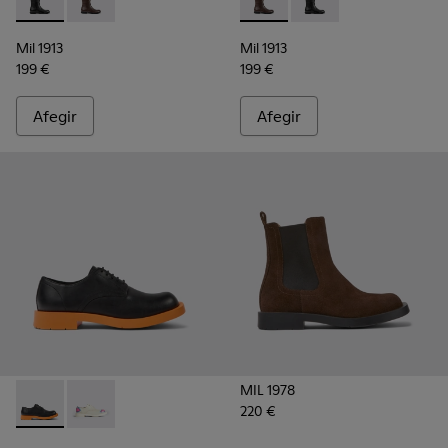
Mil 1913 - K400451-001 - Botes altes de pell i teixit negres p
Mil 1913 - K400451-003 - Botes altes marrons de pell i
Mil 1913 - K400451-003 - Bote
Mil 1913 - K400451-001
Mil 1913
Mil 1913
199 €
199 €
Afegir
Afegir
MIL 1978
220 €
MIL 1978 - K201263-010 - Sabata de dona de pell de color ne
MIL 1978 - K201263-013