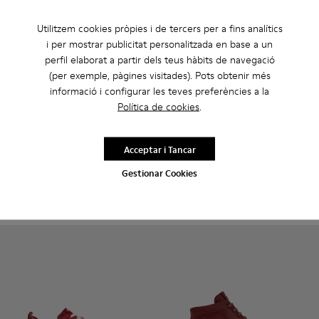
Utilitzem cookies pròpies i de tercers per a fins analítics
i per mostrar publicitat personalitzada en base a un
perfil elaborat a partir dels teus hàbits de navegació
(per exemple, pàgines visitades). Pots obtenir més
informació i configurar les teves preferències a la
Política de cookies
.
Dean - K100979-001 - Sabates de pell negres per a home.
Dean - K100979-027
Dean - K100979-026 - Sabates de pell multico
Dean - K100979-025
Dean - K100979-022 - Sabates n
Pelotas - K101018-010 - Saba
Dean - K100979-016
Pelotas - K101018-00
Dean - K100979-
Pelotas - K10
Dean - K1
Pelotas
De
Acceptar i Tancar
Dean
Pelotas
160 €
210 €
Gestionar Cookies
Afegir
Afegir