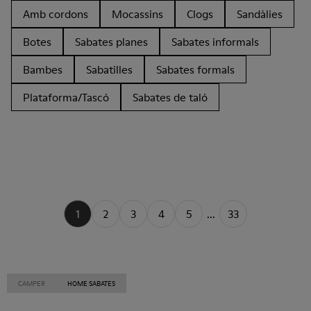
Amb cordons
Mocassins
Clogs
Sandàlies
Botes
Sabates planes
Sabates informals
Bambes
Sabatilles
Sabates formals
Plataforma/Tascó
Sabates de taló
1
2
3
4
5
...
33
CAMPER
HOME SABATES