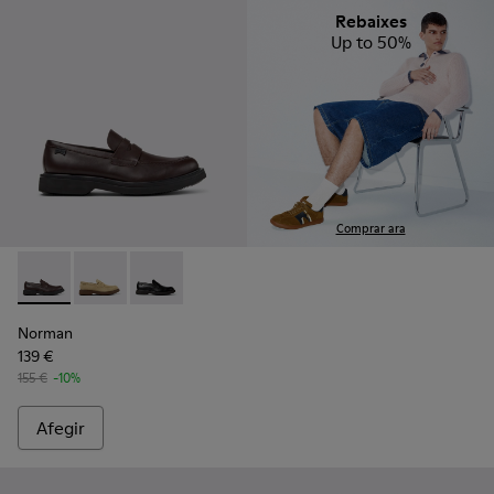
Rebaixes
Up to 50%
Comprar ara
Norman - K101001-005 - Sabates de pell marró per a home.
Norman - K101001-008
Norman - K101001-001 - Sabates negres de pel
Norman
139 €
155 €
-10%
Afegir