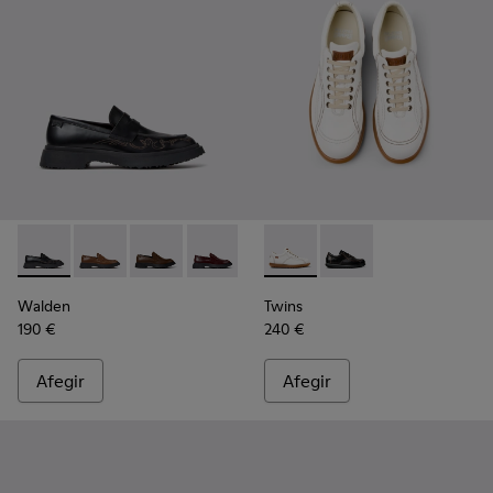
Walden - K100633-048 - Mocassins de pell negres per a ho
Walden - K100633-049
Walden - K100633-046
Walden - K100633-045
Walden - K100633-027
Twins - 16235-099 - Sabates 
Walden - K100633-026
Twins - 16235-100
Walden - K100633
Walden
Twins
190 €
240 €
Afegir
Afegir