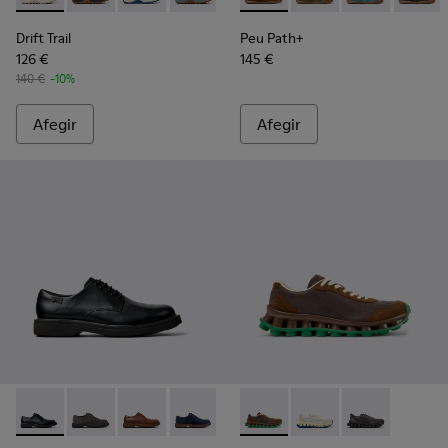
Drift Trail
Peu Path+
126 €
145 €
140 €
-10%
Afegir
Afegir
Norman - K100998-001 - Sabates negres de pell per a home.
Norman - K100998-010
Norman - K100998-009
Norman - K100998-008
Norman - K100998-007
Pelotissima - K101150-004 - S
Norman - K100998-005
Pelotissima - K10115
Norman - K100998
Pelotissima - 