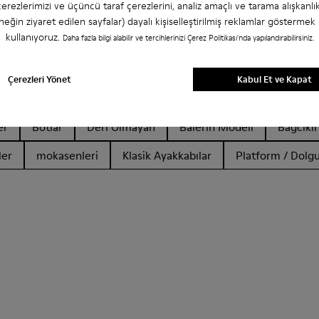
erezlerimizi ve üçüncü taraf çerezlerini, analiz amaçlı ve tarama alışkanlık
neğin ziyaret edilen sayfalar) dayalı kişiselleştirilmiş reklamlar göstermek 
kullanıyoruz.
Daha fazla bilgi alabilir ve tercihlerinizi Çerez Politikası'nda yapılandırabilirsiniz.
Çerezleri Yönet
Kabul Et ve Kapat
er
Botlar
Deri Olmayan
Balerin Modeli
Bağcıklı
ler
mokasenleri
Klasik Ayakkabılar
Platform / Dolg