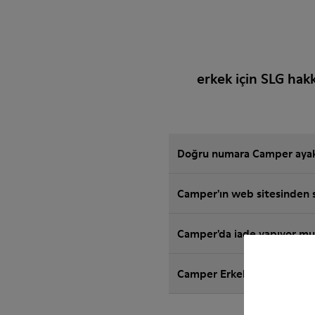
erkek için SLG hak
Doğru numara Camper ayakk
Camper'ın web sitesinden sa
Camper'da iade yapıyor m
Camper Erkek için SLG için