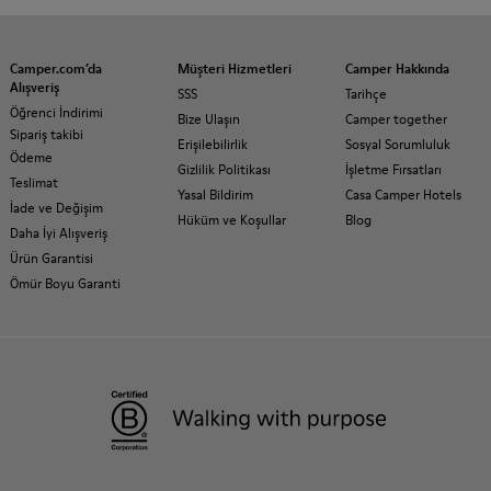
Camper.com’da
Müşteri Hizmetleri
Camper Hakkında
Alışveriş
SSS
Tarihçe
Öğrenci İndirimi
Bize Ulaşın
Camper together
Sipariş takibi
Erişilebilirlik
Sosyal Sorumluluk
Ödeme
Gizlilik Politikası
İşletme Fırsatları
Teslimat
Yasal Bildirim
Casa Camper Hotels
İade ve Değişim
Hüküm ve Koşullar
Blog
Daha İyi Alışveriş
Ürün Garantisi
Ömür Boyu Garanti