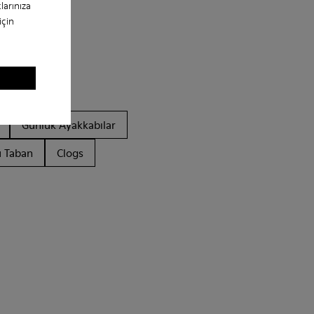
larınıza
için
Günlük Ayakkabılar
u Taban
Clogs