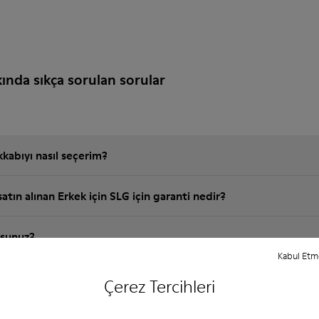
kında sıkça sorulan sorular
abıyı nasıl seçerim?
tın alınan Erkek için SLG için garanti nedir?
usunuz?
Kabul Et
 kargo ücreti ne kadar?
Çerez Tercihleri