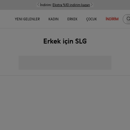
İndirim:
Ekstra %10 indirim kazan
Bu
YENI GELENLER
KADIN
ERKEK
ÇOCUK
İNDIRIM
Erkek için SLG