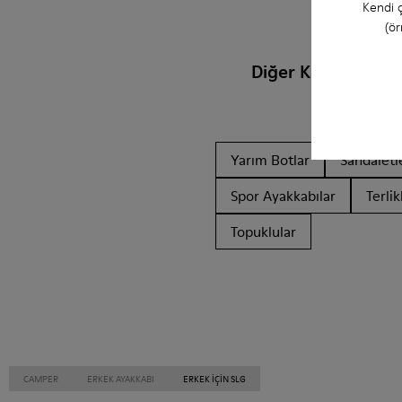
Kendi ç
(ör
Diğer Kategoriler
Yarım Botlar
Sandaletl
Spor Ayakkabılar
Terlik
Topuklular
CAMPER
ERKEK AYAKKABI
ERKEK IÇIN SLG