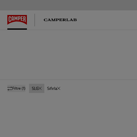
SLG
Sıfırla
Filtre
(1)