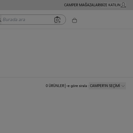
CAMPER MAĞAZALARI
BIZE KATILIN
HESABIM
rada ara
0
ÜRÜNLER
-e göre sirala
:
CAMPER'IN SEÇİMİ