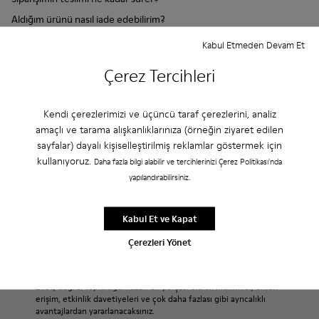
Aldığım ürünü nasıl iade edebilirim?
Kredi Kartı ile Güvenli Ödeme
Kabul Etmeden Devam Et
Camper ürünlerini telefonda satın alabilir miyim?
Çerez Tercihleri
Kendi çerezlerimizi ve üçüncü taraf çerezlerini, analiz
Aradığınızı bulamıyor musunuz?
amaçlı ve tarama alışkanlıklarınıza (örneğin ziyaret edilen
sayfalar) dayalı kişiselleştirilmiş reklamlar göstermek için
kullanıyoruz.
Daha fazla bilgi alabilir ve tercihlerinizi Çerez Politikası'nda
Bize Ulaşın
yapılandırabilirsiniz.
Kabul Et ve Kapat
Çerezleri Yönet
İndirim: Ekstra %10 indirim kazan
Evet, doğru. Topluluğumuzun bir parçası olarak indirimler, erken
erişim, etkinlik davetiyeleri ve çok daha fazlası gibi ayrıcalıklı
avantajlardan yararlanacaksınız.