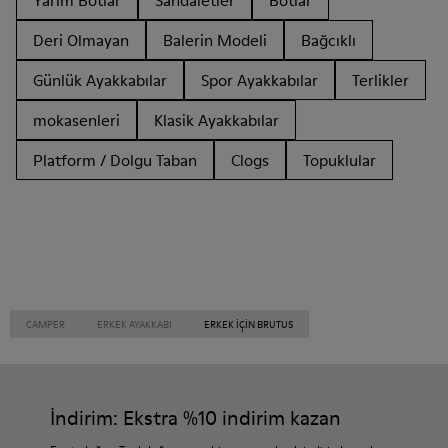
Yarım Botlar
Sandaletler
Botlar
Deri Olmayan
Balerin Modeli
Bağcıklı
Günlük Ayakkabılar
Spor Ayakkabılar
Terlikler
mokasenleri
Klasik Ayakkabılar
Platform / Dolgu Taban
Clogs
Topuklular
CAMPER
ERKEK AYAKKABI
ERKEK IÇIN BRUTUS
İndirim: Ekstra %10 indirim kazan