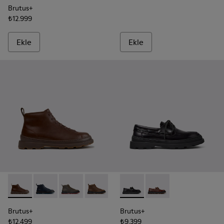
Brutus+
₺12.999
Ekle
Ekle
Brutus+ - K300535-005 - Erkekler için Kahverengi Deri Bilek 
Brutus+ - K300535-006 - Erkekler için Mavi Nubuk Bil
Brutus+ - K300535-003 - Yeşil Nubuk Bilekte B
Brutus+ - K300535-002 - Kahverengi Nu
Brutus+ - K300535-001 - Erkekler
Brutus+ - K101067-002 - Erkek
Brutus+ - K101067-001
Brutus+
Brutus+
₺12.499
₺9.399