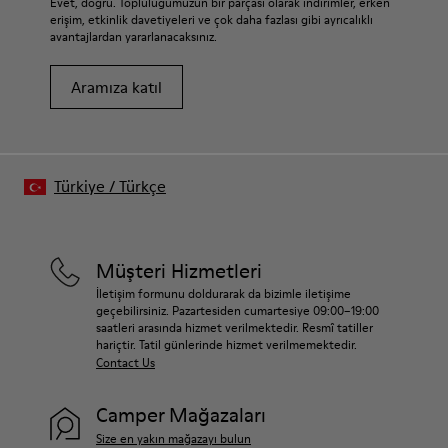
Evet, doğru. Topluluğumuzun bir parçası olarak indirimler, erken
erişim, etkinlik davetiyeleri ve çok daha fazlası gibi ayrıcalıklı
avantajlardan yararlanacaksınız.
Aramıza katıl
Türkiye
/
Türkçe
Müşteri Hizmetleri
İletişim formunu doldurarak da bizimle iletişime
geçebilirsiniz. Pazartesiden cumartesiye 09:00–19:00
saatleri arasında hizmet verilmektedir. Resmî tatiller
hariçtir. Tatil günlerinde hizmet verilmemektedir.
Contact Us
Camper Mağazaları
Size en yakın mağazayı bulun