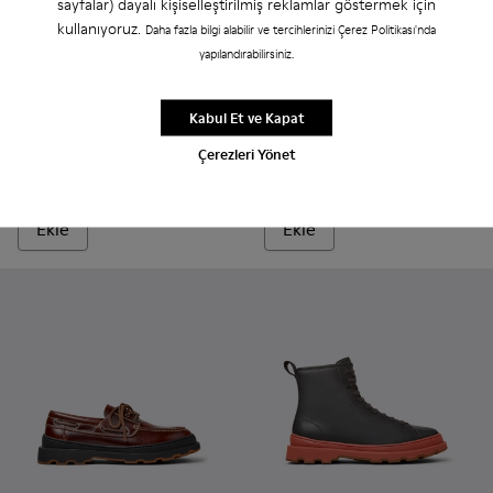
sayfalar) dayalı kişiselleştirilmiş reklamlar göstermek için
kullanıyoruz.
Daha fazla bilgi alabilir ve tercihlerinizi Çerez Politikası'nda
yapılandırabilirsiniz.
Brutus+ - K101066-002 - Gri Nubuk Ayakkabı (Erkek).
Brutus+ - K101066-004 - Erkekler için Kahverengi Der
Brutus+ - K101066-001 - Erkekler için Siyah De
Brutus Sandal - K100906-004 
Brutus Sandal - K1009
Kabul Et ve Kapat
Brutus+
Brutus Sandal
Çerezleri Yönet
₺6.579
₺6.719
₺9.399
-30%
₺9.599
-30%
Ekle
Ekle