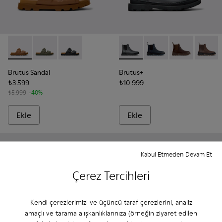
Brutus Sandal - K101046-002 - Kahverengi Sentetik Sandalet 
Brutus Sandal - K101046-004 - Yeşil Sentetik Sandalet
Brutus Sandal - K101046-001 - Siyah Sentetik S
Brutus+ - K300534-004 - Gr
Brutus+ - K300534-006
Brutus+ - K300
Brutus+
Brutus Sandal
Brutus+
₺3.599
₺10.999
₺5.999
-40%
Ekle
Ekle
Kabul Etmeden Devam Et
Çerez Tercihleri
Kendi çerezlerimizi ve üçüncü taraf çerezlerini, analiz
amaçlı ve tarama alışkanlıklarınıza (örneğin ziyaret edilen