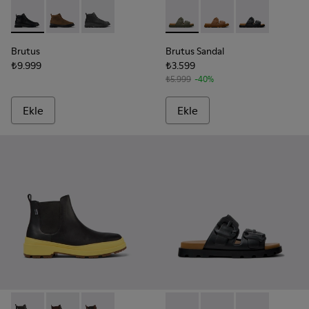
Brutus - K300444-009 - Erkek için siyah yarım bot
Brutus - K300444-006 - Erkek için kahverengi yarım 
Brutus - K300444-001
Brutus Sandal - K101046-004 -
Brutus Sandal - K1010
Brutus Sandal 
Brutus
Brutus Sandal
₺9.999
₺3.599
₺5.999
-40%
Ekle
Ekle