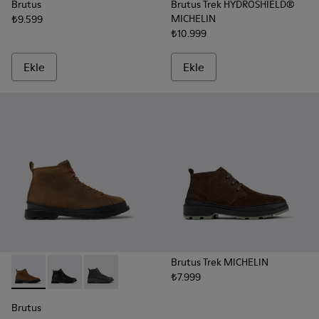
Brutus
Brutus Trek HYDROSHIELD®
MICHELIN
₺9.599
₺10.999
Ekle
Ekle
Brutus Trek MICHELIN
₺7.999
Brutus - K300444-006 - Erkek için kahverengi yarım bot
Brutus - K300444-009 - Erkek için siyah yarım bot
Brutus - K300444-001
Brutus