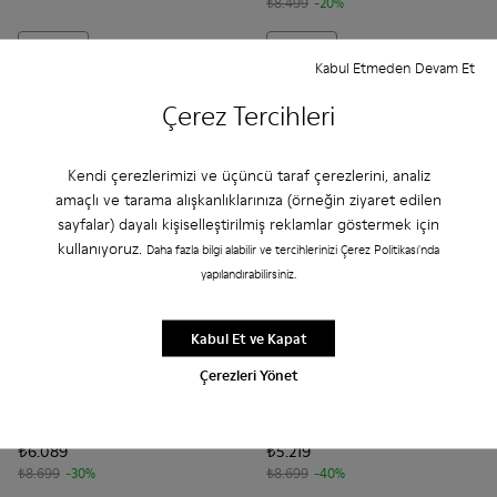
₺8.499
-20%
Ekle
Ekle
Kabul Etmeden Devam Et
Çerez Tercihleri
Kendi çerezlerimizi ve üçüncü taraf çerezlerini, analiz
amaçlı ve tarama alışkanlıklarınıza (örneğin ziyaret edilen
sayfalar) dayalı kişiselleştirilmiş reklamlar göstermek için
kullanıyoruz.
Daha fazla bilgi alabilir ve tercihlerinizi Çerez Politikası'nda
yapılandırabilirsiniz.
Kabul Et ve Kapat
Çerezleri Yönet
Drift - K100876-013 - Erkekler için Çok Renkli Tekstil ve Nub
Drift - K100876-020 - Gri Deri Spor Ayakkabı (Erkek).
Drift - K100876-017 - Erkek için çok renkli tek
Drift - K100876-015 - Erkekler için çok 
Drift - K100876-004 - Çok Renkl
Drift - K100876-015 - Erkekler
Drift - K100876-020 - 
Drift - K100876
Drift -
Drift
Drift
₺6.089
₺5.219
₺8.699
-30%
₺8.699
-40%