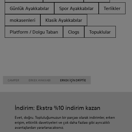
Günlük Ayakkabılar
Spor Ayakkabılar
Terlikler
mokasenleri
Klasik Ayakkabılar
Platform / Dolgu Taban
Clogs
Topuklular
CAMPER
ERKEK AYAKKABI
ERKEK IÇIN DRIFTIE
İndirim: Ekstra %10 indirim kazan
Evet, doğru. Topluluğumuzun bir parçası olarak indirimler, erken
erişim, etkinlik davetiyeleri ve çok daha fazlası gibi ayrıcalıklı
avantajlardan yararlanacaksınız.