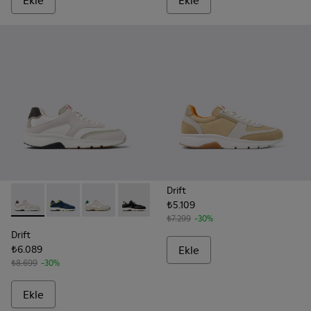
Ekle
Ekle
Drift
₺5.109
Drift - K100876-017 - Erkek için çok renkli tekstil ve nubuk s
Drift - K100876-020 - Gri Deri Spor Ayakkabı (Erkek).
Drift - K100876-015 - Erkekler için çok renkli t
Drift - K100876-013 - Erkekler için Çok
Drift - K100876-004 - Çok Renkl
₺7.299
-30%
Drift
₺6.089
Ekle
₺8.699
-30%
Ekle