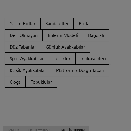
Yarım Botlar
Sandaletler
Botlar
Deri Olmayan
Balerin Modeli
Bağcıklı
Düz Tabanlar
Günlük Ayakkabılar
Spor Ayakkabılar
Terlikler
mokasenleri
Klasik Ayakkabılar
Platform / Dolgu Taban
Clogs
Topuklular
CAMPER
ERKEK AYAKKABI
ERKEK IÇIN ORUGA