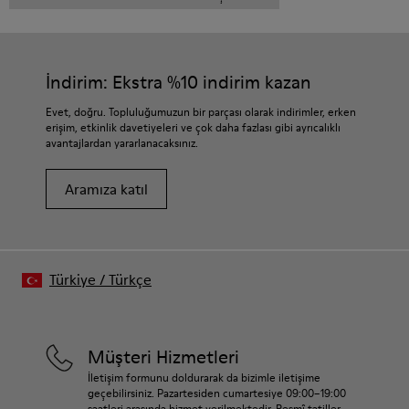
İndirim: Ekstra %10 indirim kazan
Evet, doğru. Topluluğumuzun bir parçası olarak indirimler, erken
erişim, etkinlik davetiyeleri ve çok daha fazlası gibi ayrıcalıklı
avantajlardan yararlanacaksınız.
Aramıza katıl
Türkiye
/
Türkçe
Müşteri Hizmetleri
İletişim formunu doldurarak da bizimle iletişime
geçebilirsiniz. Pazartesiden cumartesiye 09:00–19:00
saatleri arasında hizmet verilmektedir. Resmî tatiller