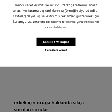
Oruga - K100416-021 - Brown
Oruga - K100416-023 - Multicolor
Oruga - K100416-011 - Siyah Deri Sandalet (Erk
Oruga - K100416-005 - Black
Kendi çerezlerimizi ve üçüncü taraf çerezlerini, analiz
amaçlı ve tarama alışkanlıklarınıza (örneğin ziyaret edilen
Oruga
sayfalar) dayalı kişiselleştirilmiş reklamlar göstermek için
₺4.899
kullanıyoruz.
₺6.999
-30%
Daha fazla bilgi alabilir ve tercihlerinizi Çerez Politikası'nda
yapılandırabilirsiniz.
Ekle
Kabul Et ve Kapat
Çerezleri Yönet
erkek için oruga hakkında sıkça
sorulan sorular