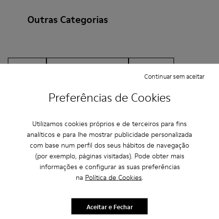
Outras Categorias
Botins
Sapatos sem couro
Sabrinas
Continuar sem aceitar
Com atacadores
Mocassins
Clogs
Preferências de Cookies
Sandálias
Botas
Sapatos rasos
Utilizamos cookies próprios e de terceiros para fins
Sapatos casuais
Ténis
Sapatos informais
analíticos e para lhe mostrar publicidade personalizada
com base num perfil dos seus hábitos de navegação
Sapatos formais
Plataformas/cunhas
Saltos
(por exemplo, páginas visitadas). Pode obter mais
informações e configurar as suas preferências
na
Política de Cookies
.
Aceitar e Fechar