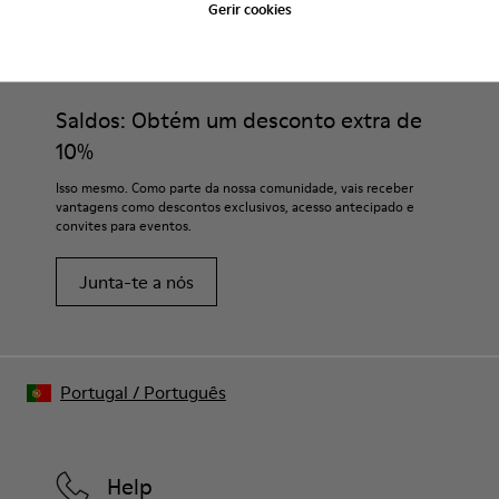
Gerir cookies
CAMPER
MULHER SAPATOS
CHINELOS MARRONS PARA MULHER
Saldos: Obtém um desconto extra de
10%
Isso mesmo. Como parte da nossa comunidade, vais receber
vantagens como descontos exclusivos, acesso antecipado e
convites para eventos.
Junta-te a nós
Portugal
/
Português
Help