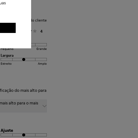
uas
Avaliação média do cliente
Geral
4
Ajuste
Pequeno
Grande
Largura
Estreito
Amplo
sificação do mais alto para
mais alto para o mais
Ajuste