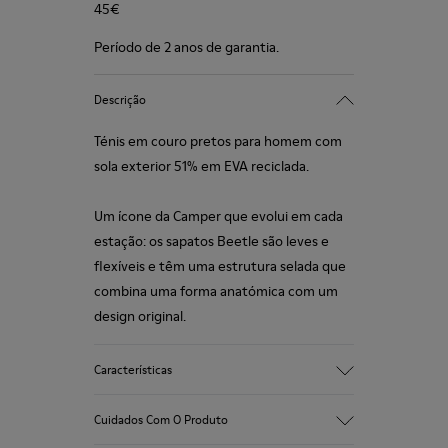
45€
Período de 2 anos de garantia.
Descrição
Ténis em couro pretos para homem com
sola exterior 51% em EVA reciclada.
Um ícone da Camper que evolui em cada
estação: os sapatos Beetle são leves e
flexíveis e têm uma estrutura selada que
combina uma forma anatómica com um
design original.
Características
Gáspea
Cuidados Com O Produto
Nobuck