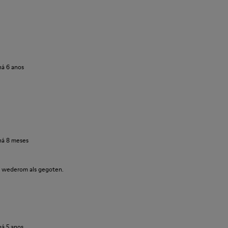
há 6 anos
há 8 meses
en wederom als gegoten.
há 5 anos