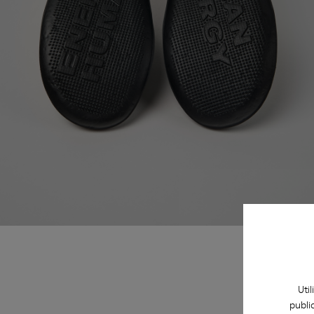
Uti
publi