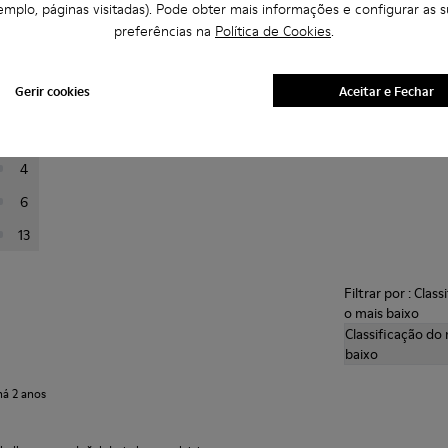
emplo, páginas visitadas). Pode obter mais informações e configurar as s
le
preferências na
Política de Cookies
.
abaixo para filtrar revisões
Gerir cookies
Aceitar e Fechar
144
23
4
6
13
Filtrar por : Clas
o mais baixo
Classificação do 
baixo
há 2 anos