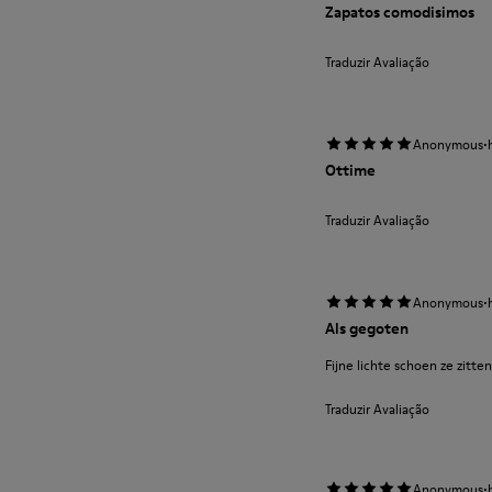
Zapatos comodisimos
Traduzir Avaliação
·
Anonymous
Ottime
Traduzir Avaliação
·
Anonymous
Als gegoten
Fijne lichte schoen ze zitt
Traduzir Avaliação
·
Anonymous