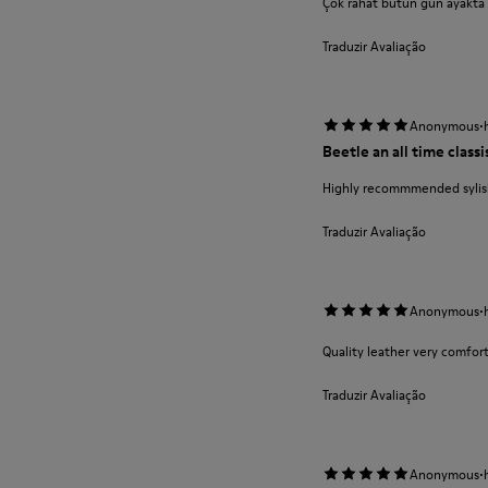
Çok rahat bütün gün ayakta k
Traduzir Avaliação
·
Anonymous
Beetle an all time classi
Highly recommmended sylish
Traduzir Avaliação
·
Anonymous
Quality leather very comfort
Traduzir Avaliação
·
Anonymous