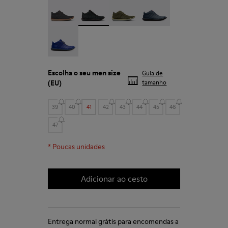
Beetle - 36678-086
Beetle - 36678-083 - Ténis em couro pre
Beetle - 36678-082
Beetle - 36678-066
Beetle - 36678-061
Escolha o seu
men size
Guia de
(EU)
tamanho
39
40
41
42
43
44
45
46
47
*
Poucas unidades
Adicionar ao cesto
Entrega normal grátis para encomendas a