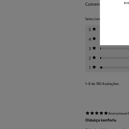
ex
Comentários de Beet
Seleccione uma classificação 
5
4
3
2
1
1–8 de 190 Avaliações
·
Anonymous
Oldukça konforlu