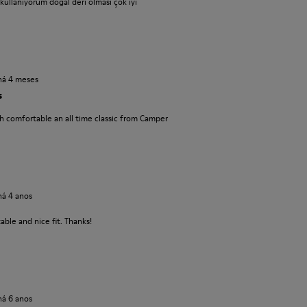
ullanıyorum doğal deri olması çok iyi
há 4 meses
s
 comfortable an all time classic from Camper
há 4 anos
able and nice fit. Thanks!
há 6 anos