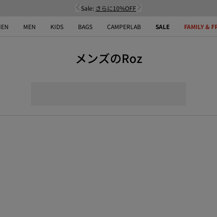
Sale:
さらに10%OFF
EN
MEN
KIDS
BAGS
CAMPERLAB
SALE
FAMILY & F
メンズのRoz