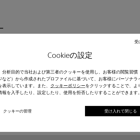
ー
受
Cookieの設定
レザー
バレエシューズ
Lace-Up
モカシン
サン
ジュアルシューズ
スニーカー
フォーマルシューズ
、分析目的で当社および第三者のクッキーを使用し、お客様の閲覧習慣
ジなど）から作成されたプロファイルに基づいて、お客様にパーソナラ
を表示しています。また、
クッキーポリシー
をクリックすることで、よ
情報を入手したり、設定したり、使用を拒否したりすることができます
クッキーの管理
受け入れて閉じる