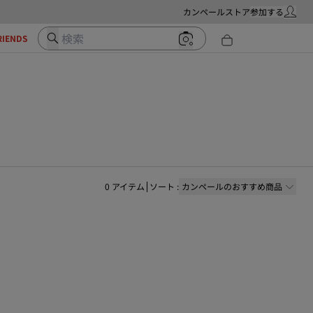
カンペールストア
参加する
マイ・ア
検索
RIENDS
0
アイテム
ソート
:
カンペールのおすすめ商品