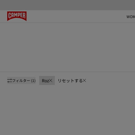
WOM
Roz
リセットする
フィルター
(1)