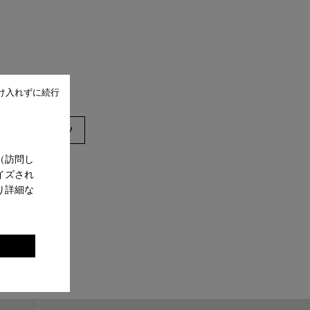
け入れずに続行
ダル
ブーツ
（訪問し
イズされ
り詳細な
。