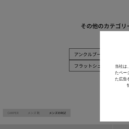
その他のカテゴリ
アンクルブーツ
ノン
フラットシューズ
カ
当社は
たペー
た広告
CAMPER
メンズ 靴
メンズのROZ