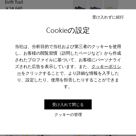
Drift Trail
￥24,640
Drift Trail - K10108
Drift Trail - K
Drift Trai
￥35,200
-30%
受け入れずに続行
Drift Trail
￥17,820
Cookieの設定
￥29,700
-40%
当社は、分析目的で当社および第三者のクッキーを使用
追加
追加
し、お客様の閲覧習慣（訪問したページなど）から作成
されたプロファイルに基づいて、お客様にパーソナライ
ズされた広告を表示しています。また、
クッキーポリシ
ー
をクリックすることで、より詳細な情報を入手した
り、設定したり、使用を拒否したりすることができま
す。
受け入れて閉じる
クッキーの管理