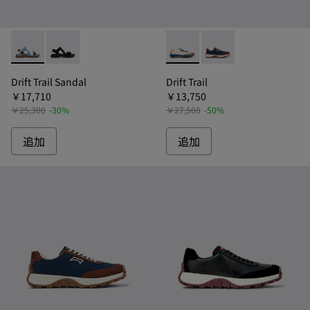
Drift Trail Sandal - K101039-010 - ドリフトトレイル
Drift Trail Sandal - K101039-001 - ドリ
Drift Trail - K10086
Drift Trail - K
Drift Trail Sandal
Drift Trail
￥17,710
￥13,750
￥25,300
-30%
￥27,500
-50%
追加
追加