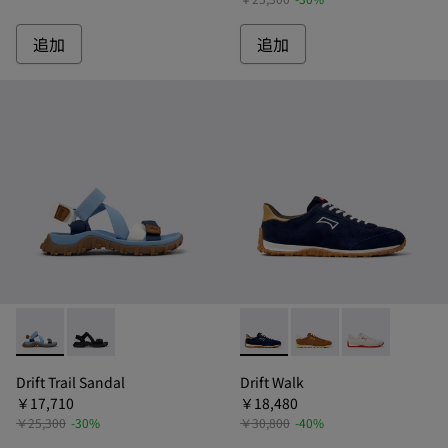
追加
追加
Drift Trail Sandal - K101039-010 - ドリフトトレイル
Drift Trail Sandal - K101039-001 - ドリ
Drift Walk - K10109
Drift Walk - K
Drift Walk
Drift Trail Sandal
Drift Walk
￥17,710
￥18,480
￥25,300
-30%
￥30,800
-40%