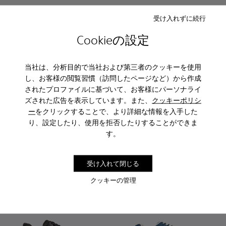
受け入れずに続行
Cookieの設定
当社は、分析目的で当社および第三者のクッキーを使用
し、お客様の閲覧習慣（訪問したページなど）から作成
されたプロファイルに基づいて、お客様にパーソナライ
Drift Trail
ズされた広告を表示しています。また、
Drift Trail
クッキーポリシ
￥19,800
￥24,640
ー
をクリックすることで、より詳細な情報を入手した
￥33,000
-40%
￥35,200
-30%
り、設定したり、使用を拒否したりすることができま
す。
追加
追加
受け入れて閉じる
クッキーの管理