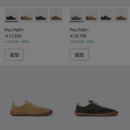
Peu Path+ - K101114-005 - ペウパスプラス カジュアル
Peu Path+ - K101114-014
Peu Path+ - K101114-009 - ツインズ 
Peu Path+ - K101114-008 - 
Peu Path+ - K101114-
Peu Path+ - K101114
Peu Path+ - K101114-0
Peu Path+ - K101114
Peu Path+ -
Peu Path+ 
Peu P
Peu Path+
Peu Path+
￥17,820
￥20,790
￥29,700
-40%
￥29,700
-30%
追加
追加