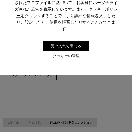
されたプロファイルに基づいて、お客様にパーソナライ
ズされた広告を表示しています。また、
クッキーポリシ
ー
をクリックすることで、より詳細な情報を入手した
その他のカテゴリー
り、設定したり、使用を拒否したりすることができま
す。
受け入れて閉じる
バレエシューズ
Lace-Up
ベルクロタイプ
クッキーの管理
サンダル
ブーツ
スニーカー
カジュアルシューズ
CAMPER
キッズ 靴
FALL WINTER 秋冬コレクション