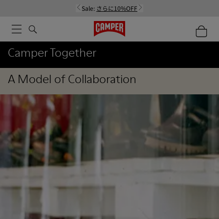
Sale:
さらに10%OFF
Camper Together
A Model of Collaboration
Stores
Shoes