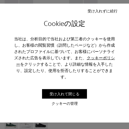
Runner - K100226-017 - ランナーフォー レザースニーカー
Runner - K100226-047 - ランナーフォー レザー
Runner - K100226-0
Runner - K1002
受け入れずに続行
Runner
Runner
Cookieの設定
￥25,300
￥25,300
当社は、分析目的で当社および第三者のクッキーを使用
追加
追加
し、お客様の閲覧習慣（訪問したページなど）から作成
されたプロファイルに基づいて、お客様にパーソナライ
ズされた広告を表示しています。また、
クッキーポリシ
ー
をクリックすることで、より詳細な情報を入手した
り、設定したり、使用を拒否したりすることができま
す。
受け入れて閉じる
クッキーの管理
Runner - K101052-001 - ランナーフォー レザースニーカー
Runner - K101052-010 - ランナーフォー レザー
Runner - K101052-004 - ランナーフォ