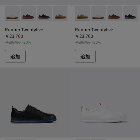
Runner Twentyfive - K101105-009 - ランナート
Runner Twentyfive - K101105-006 - 
Runner Twentyfive - K101105-0
Runner Twentyfive - K1011
Runner Twentyfive 
Runner Twentyf
Runner Tw
Runne
Runner Twentyfive
Runner Twentyfive
￥23,760
￥23,760
￥29,700
-20%
￥29,700
-20%
追加
追加