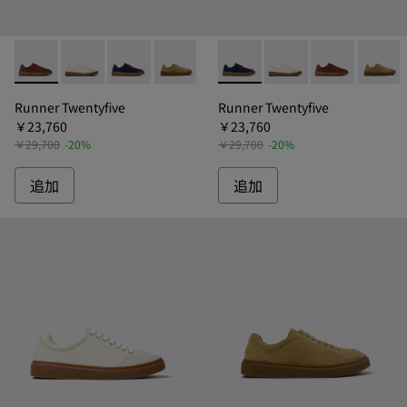
Runner Twentyfive - K101105-006 - ランナート
Runner Twentyfive - K101105-009 - 
Runner Twentyfive - K101105-0
Runner Twentyfive - K1011
Runner Twentyfive 
Runner Twentyf
Runner Tw
Runne
Runner Twentyfive
Runner Twentyfive
￥23,760
￥23,760
￥29,700
-20%
￥29,700
-20%
追加
追加