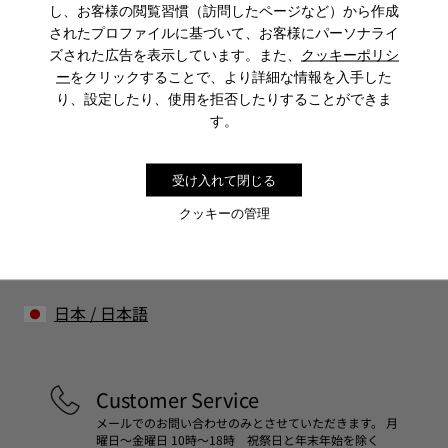
し、お客様の閲覧習慣（訪問したページなど）から作成
CAMPER
メンズ 靴
メンズのEKI
されたプロファイルに基づいて、お客様にパーソナライ
ズされた広告を表示しています。また、
クッキーポリシ
ー
をクリックすることで、より詳細な情報を入手した
り、設定したり、使用を拒否したりすることができま
Sale: さらに10%OFF
す。
コミュニティに参加すると、割引、早期アクセス、イベント招待
など、会員限定特典をお楽しみいただけます。
受け入れて閉じる
参加する
クッキーの管理
日本
/
日本語
Customer Service
メールでのお問い合わせのみとさせていただきます。 月
曜日～金曜日 10時～18時 祝祭日と年末年始を除く