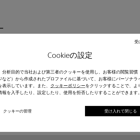
ー
受
Cookieの設定
レザー
バレエシューズ
Lace-Up
モカシン
サン
ジュアルシューズ
スニーカー
フォーマルシューズ
、分析目的で当社および第三者のクッキーを使用し、お客様の閲覧習慣
ジなど）から作成されたプロファイルに基づいて、お客様にパーソナラ
を表示しています。また、
クッキーポリシー
をクリックすることで、よ
情報を入手したり、設定したり、使用を拒否したりすることができます
クッキーの管理
受け入れて閉じる