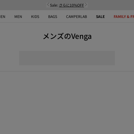
Sale:
さらに10%OFF
EN
MEN
KIDS
BAGS
CAMPERLAB
SALE
FAMILY & F
メンズのVenga