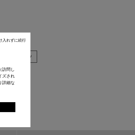
け入れずに続行
ダル
ブーツ
（訪問し
イズされ
り詳細な
。