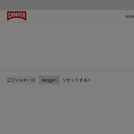
WOM
Venga
リセットする
フィルター
(1)