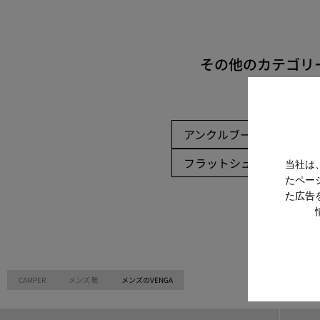
その他のカテゴリ
アンクルブーツ
ノン
フラットシューズ
カ
当社は
たペー
た広告
CAMPER
メンズ 靴
メンズのVENGA