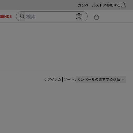
カンペールストア
参加する
マイ・ア
検索
RIENDS
0
アイテム
ソート
:
カンペールのおすすめ商品