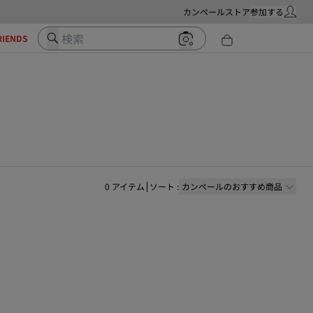
カンペールストア
参加する
マイ・ア
検索
RIENDS
0
アイテム
ソート
:
カンペールのおすすめ商品