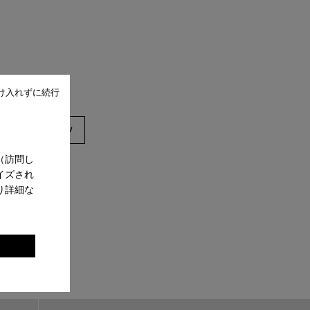
け入れずに続行
ダル
ブーツ
（訪問し
イズされ
り詳細な
。