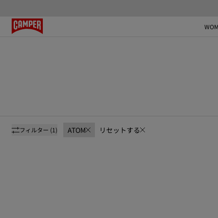
WOM
ATOM
リセットする
フィルター
(1)