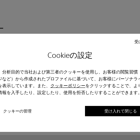
ー
受
Cookieの設定
レザー
バレエシューズ
Lace-Up
モカシン
サン
ジュアルシューズ
スニーカー
フォーマルシューズ
、分析目的で当社および第三者のクッキーを使用し、お客様の閲覧習慣
ジなど）から作成されたプロファイルに基づいて、お客様にパーソナラ
を表示しています。また、
クッキーポリシー
をクリックすることで、よ
情報を入手したり、設定したり、使用を拒否したりすることができます
クッキーの管理
受け入れて閉じる