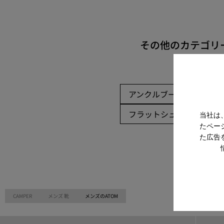
その他のカテゴリ
アンクルブーツ
ノン
フラットシューズ
カ
当社は
たペー
た広告
CAMPER
メンズ 靴
メンズのATOM