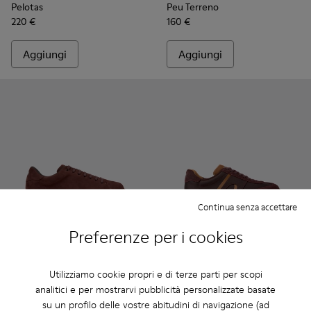
Pelotas
Peu Terreno
220 €
160 €
Aggiungi
Aggiungi
Continua senza accettare
Preferenze per i cookies
Pelotas Soller - K101003-007 - Sneakers bordeaux in Nabuc
Pelotas Soller - K101003-015
Pelotas Soller - K101003-014
Pelotas Soller - K101003-009
Pelotas Soller - K101003-008
Pelotas Soller - K101056-002
Pelotas Soller - K10100
Pelotas Soller - K101
Pelotas Soller - 
Pelotas Soller
Utilizziamo cookie propri e di terze parti per scopi
Pelotas Soller
Pelotas Soller
analitici e per mostrarvi pubblicità personalizzate basate
81 €
72 €
su un profilo delle vostre abitudini di navigazione (ad