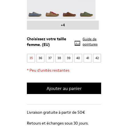
Peu - 20848-241
Peu - 20848-238
Peu - 20848-236
Peu - 20848-223
+4
Choisissez votre
taille
Guide de
femme
. (EU)
pointures
35
36
37
38
39
40
41
42
*
Peu d’unités restantes
Ajouter au panier
Livraison gratuite à partir de 50€
Retours et échanges sous 30 jours.