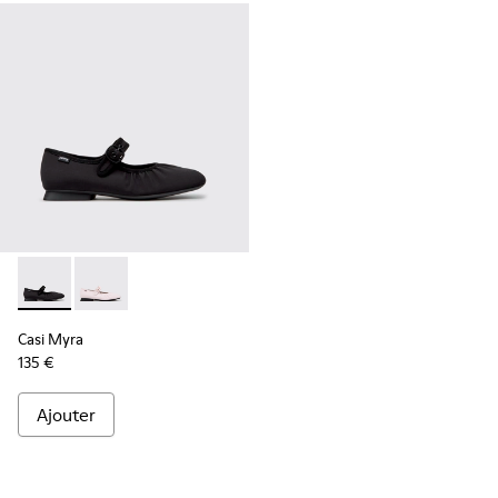
Casi Myra - K201993-003 - Ballerines en textile noires pour
Casi Myra - K201993-002
Casi Myra
135 €
Ajouter