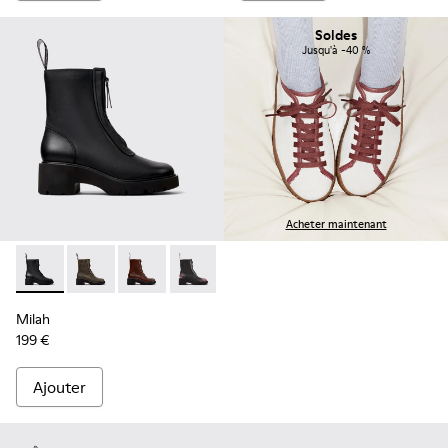
Soldes
Jusqu'à -40 %
Acheter maintenant
Milah - K400776-001 - Bottines en cuir noir pour femme.
Milah - K400776-011
Milah - K400776-010
Milah - K400776-008
Milah - K400776-007
Milah - K400776-002
Milah
199 €
Ajouter