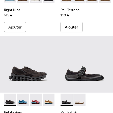
Right Nina
Peu Terreno
145 €
140 €
Ajouter
Ajouter
Pelotissima - K201922-006 - Baskets noires et grises en PE
Pelotissima - K201922-011 - Baskets bleues en PET r
Pelotissima - K201922-010 - Baskets bordeau
Pelotissima - K201922-007 - Baskets m
Peu Path+ - K201987-001 - Bal
Peu Path+ - K201987
Pelotissima
Peu Path+