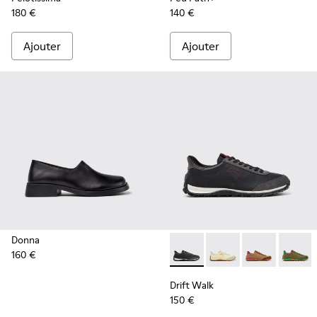
180 €
140 €
Ajouter
Ajouter
Donna
160 €
Drift Walk - K201885-009 - B
Drift Walk - K201885
Drift Walk - K
Drift W
Drift Walk
150 €