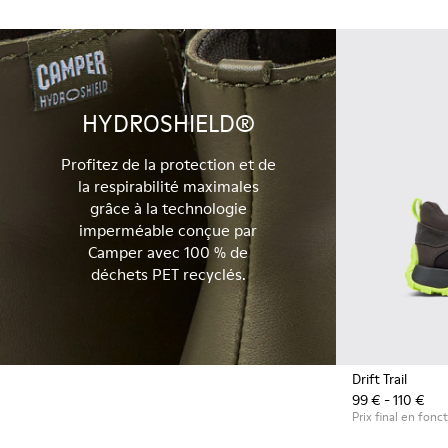
HYDROSHIELD®
Profitez de la protection et de
la respirabilité maximales
grâce à la technologie
imperméable conçue par
Camper avec 100 % de
déchets PET recyclés.
Drift Trail
99 € - 110 €
Prix final en fonct