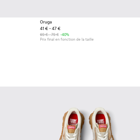
Oruga
41 € - 47 €
69 € - 79 €
-40%
Prix final en fonction de la taille