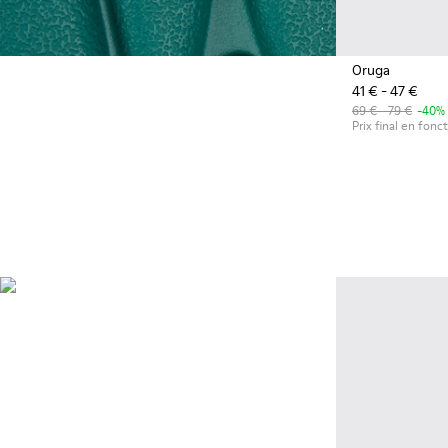
Oruga
41 € - 47 €
69 € - 79 €
-40%
Prix final en fonct
OrthoLite®
Semelles intérieures haute
performance avec un design
unique qui évacue l’humidité
pour une respirabilité, un
amorti et un confort
supérieurs, quoi que vous
fassiez.