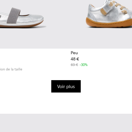
Peu
48 €
69 €
-30%
ion de la taille
Voir plus