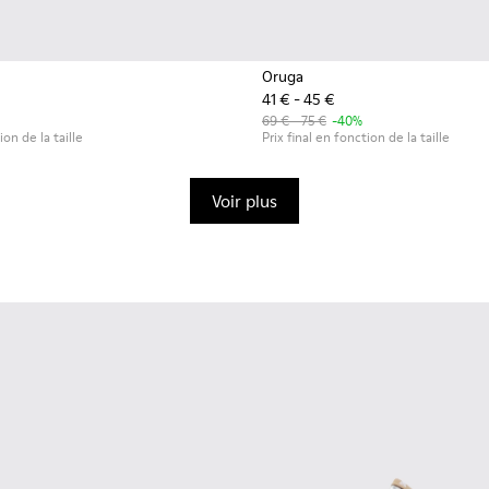
Oruga
41 € - 45 €
69 € - 75 €
-40%
ion de la taille
Prix final en fonction de la taille
Voir plus