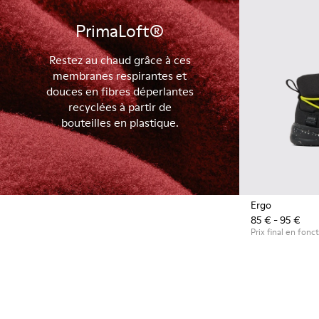
PrimaLoft®
Restez au chaud grâce à ces
membranes respirantes et
douces en fibres déperlantes
recyclées à partir de
bouteilles en plastique.
Ergo
85 € - 95 €
Prix final en fonct